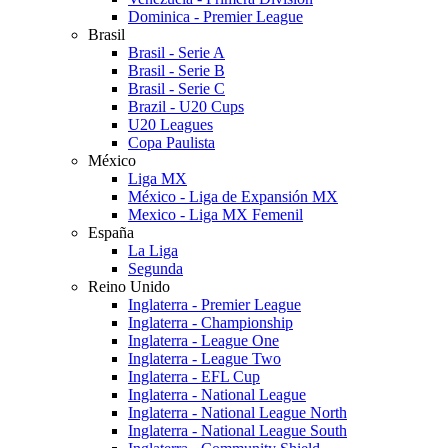
Dominica - Premier League
Brasil
Brasil - Serie A
Brasil - Serie B
Brasil - Serie C
Brazil - U20 Cups
U20 Leagues
Copa Paulista
México
Liga MX
México - Liga de Expansión MX
Mexico - Liga MX Femenil
España
La Liga
Segunda
Reino Unido
Inglaterra - Premier League
Inglaterra - Championship
Inglaterra - League One
Inglaterra - League Two
Inglaterra - EFL Cup
Inglaterra - National League
Inglaterra - National League North
Inglaterra - National League South