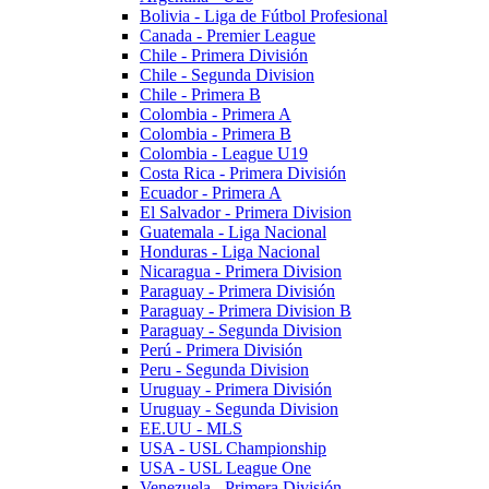
Bolivia - Liga de Fútbol Profesional
Canada - Premier League
Chile - Primera División
Chile - Segunda Division
Chile - Primera B
Colombia - Primera A
Colombia - Primera B
Colombia - League U19
Costa Rica - Primera División
Ecuador - Primera A
El Salvador - Primera Division
Guatemala - Liga Nacional
Honduras - Liga Nacional
Nicaragua - Primera Division
Paraguay - Primera División
Paraguay - Primera Division B
Paraguay - Segunda Division
Perú - Primera División
Peru - Segunda Division
Uruguay - Primera División
Uruguay - Segunda Division
EE.UU - MLS
USA - USL Championship
USA - USL League One
Venezuela - Primera División