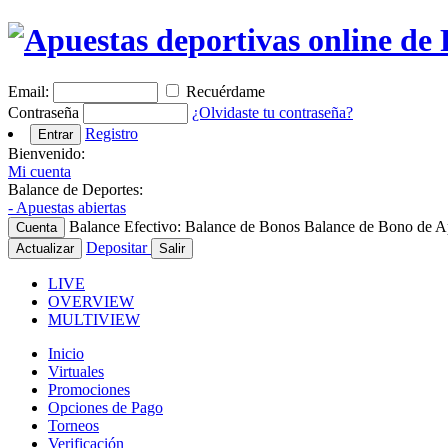
Email:
Recuérdame
Contraseña
¿Olvidaste tu contraseña?
Registro
Bienvenido:
Mi cuenta
Balance de Deportes
:
-
Apuestas abiertas
Balance Efectivo:
Balance de Bonos
Balance de Bono de A
Cuenta
Depositar
Actualizar
Salir
LIVE
OVERVIEW
MULTIVIEW
Inicio
Virtuales
Promociones
Opciones de Pago
Torneos
Verificación