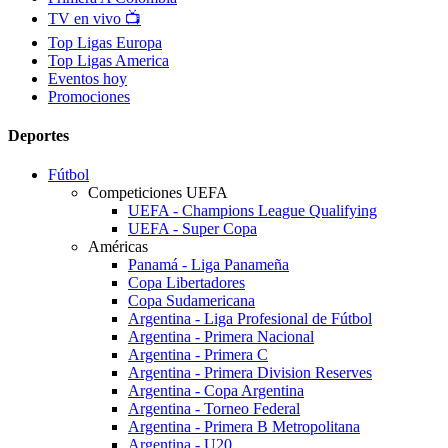
TV en vivo 📺
Top Ligas Europa
Top Ligas America
Eventos hoy
Promociones
Deportes
Fútbol
Competiciones UEFA
UEFA - Champions League Qualifying
UEFA - Super Copa
Américas
Panamá - Liga Panameña
Copa Libertadores
Copa Sudamericana
Argentina - Liga Profesional de Fútbol
Argentina - Primera Nacional
Argentina - Primera C
Argentina - Primera Division Reserves
Argentina - Copa Argentina
Argentina - Torneo Federal
Argentina - Primera B Metropolitana
Argentina - U20