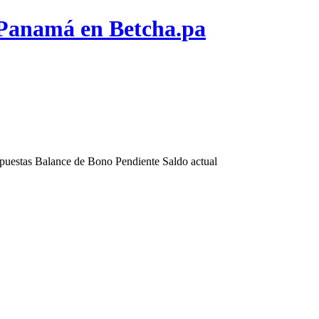
puestas
Balance de Bono Pendiente
Saldo actual