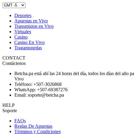
Deportes
Apuestas en Vivo
Transmision en Vivo
Virtuales
Casino
Casino En Vivo
Tragamonedas
CONTACT
Contáctenos
Betcha.pa está ahí las 24 horas del día, todos los días del año
Vivo
Teléfono:
+507-3026868
WhatsApp:
+507-69387276
Email:
soporte@betcha.pa
HELP
Soporte
FAQs
Reglas De Apuestas
Términos y Condiciones