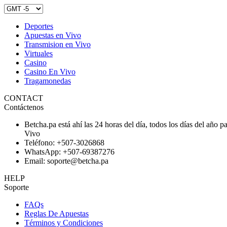
Deportes
Apuestas en Vivo
Transmision en Vivo
Virtuales
Casino
Casino En Vivo
Tragamonedas
CONTACT
Contáctenos
Betcha.pa está ahí las 24 horas del día, todos los días del año
Vivo
Teléfono:
+507-3026868
WhatsApp:
+507-69387276
Email:
soporte@betcha.pa
HELP
Soporte
FAQs
Reglas De Apuestas
Términos y Condiciones