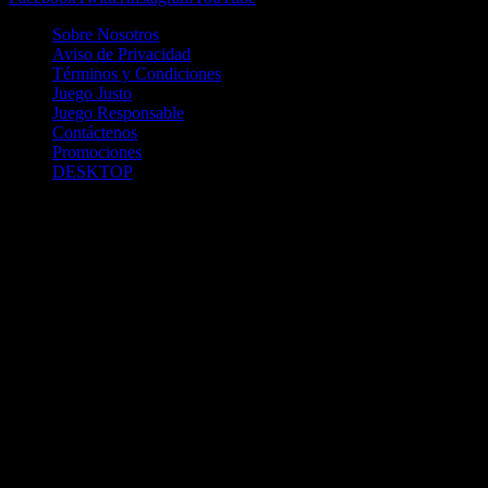
Sobre Nosotros
Aviso de Privacidad
Términos y Condiciones
Juego Justo
Juego Responsable
Contáctenos
Promociones
DESKTOP
Betcha.pa es operado por ONJOC, CORP. una compañía registrada
en la República de Panamá, autorizada y regulada por la Junta de
Control de Juegos de la Repúlblica de Panamá a través del Contrato
de Admnistración y Operación de Juegos de Suerte y Azar a través
de Internet No. JCJ-03-2020, debidamente refrendado por la
Contraloría de la República de Panamá el día 15 de junio de 2020
con oficinas en Urbanización Costa del Este, PH Plaza Real,
Oficina 403, Corregimiento de Juan Díaz, República de Panamá,
localizables al telefóno +(507) 304-8693 y correo electrónico
info@onjoc.com
SPACEWONDER HOLDINGS LIMITED es una filial europea de
Onjoc Corp., debidamente registrada en Chipre, con oficinas en 1
Katalanou, Piso: 1 °, Piso: 101, Aglantzia, Nicosia, 2121, CHIPRE,