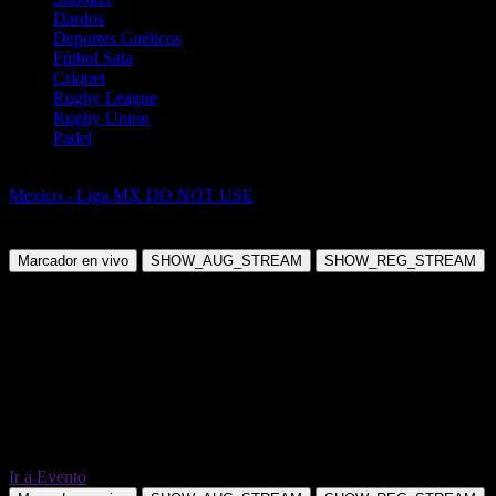
Dardos
Deportes Gaélicos
Fútbol Sala
Críquet
Rugby League
Rugby Union
Padel
Fútbol
Mexico - Liga MX DO NOT USE
Atlético San Luis vs Atlas de
Guadalajara
Marcador en vivo
SHOW_AUG_STREAM
SHOW_REG_STREAM
Ir a Evento