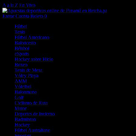
A a la Z
En Vivo
Entrar
Cuenta
Boleto
0
Fútbol
Tenis
Fútbol Americano
Baloncesto
Béisbol
eSports
Hockey sobre Hielo
Boxeo
Tenis de Mesa
Vóley Playa
AMM
Vóleibol
Balonmano
Golf
Ciclismo de Ruta
Motor
Deportes de invierno
Badminton
Hockey
Fútbol Australiano
Snooker