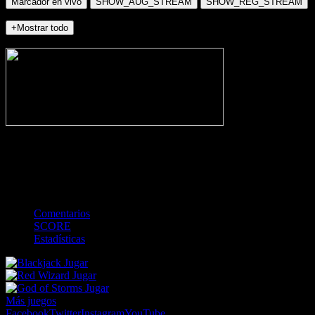
Marcador en vivo
SHOW_AUG_STREAM
SHOW_REG_STREAM
+Mostrar todo
NO_INCIDENTS
-
Gol
Tarjeta amarilla
Roja
Córner
Penalti
FKIC
Sustitución
0
-
-
-
-
-
-
0
-
-
-
-
-
-
Comentarios
SCORE
Estadísticas
Jugar
Jugar
Jugar
Más juegos
Facebook
Twitter
Instagram
YouTube