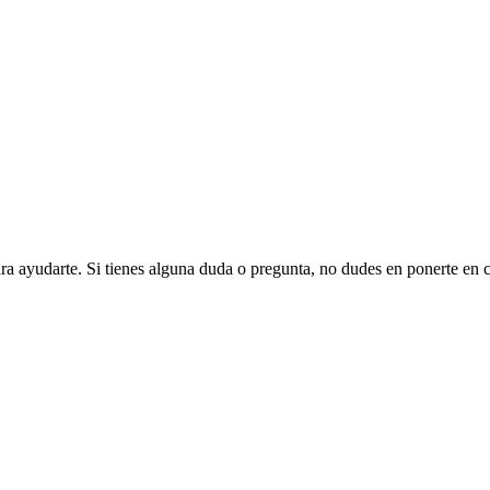
 para ayudarte. Si tienes alguna duda o pregunta, no dudes en ponerte e