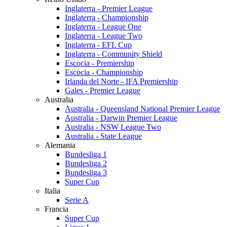
Inglaterra - Premier League
Inglaterra - Championship
Inglaterra - League One
Inglaterra - League Two
Inglaterra - EFL Cup
Inglaterra - Community Shield
Escocia - Premiership
Escocia - Championship
Irlanda del Norte - IFA Premiership
Gales - Premier League
Australia
Australia - Queensland National Premier League
Australia - Darwin Premier League
Australia - NSW League Two
Australia - State League
Alemania
Bundesliga 1
Bundesliga 2
Bundesliga 3
Super Cup
Italia
Serie A
Francia
Super Cup