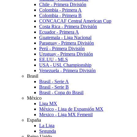
Chile - Primera División
Colombia - Primera A
Colombia - Primera B
CONCACAF Central American Cup
Costa Rica - Primera División
Ecuador - Primera A
Guatemala - Liga Nacional
Paraguay - Primera División
Perú - Primera División
Uruguay - Primera División
EE.UU - MLS
USA - USL Championship
Venezuela - Primera División
Brasil
Brasil - Serie A
Brasil - Serie B
Brasil - Copa do Brasil
México
Liga MX
México - Liga de Expansión MX
Mexico - Liga MX Femenil
España
La Liga
Segunda
Reino Unido