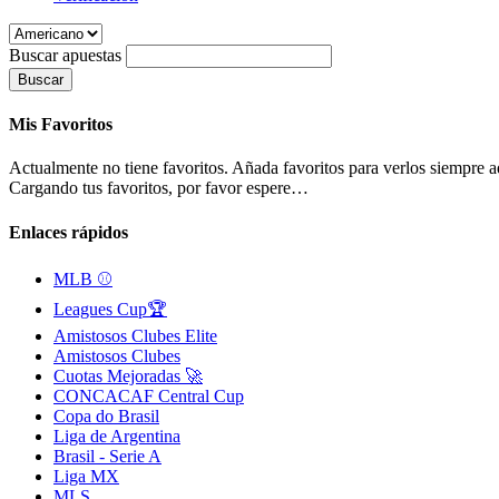
Buscar apuestas
Buscar
Mis Favoritos
Actualmente no tiene favoritos. Añada favoritos para verlos siempre a
Cargando tus favoritos, por favor espere…
Enlaces rápidos
MLB ⚾
Leagues Cup🏆
Amistosos Clubes Elite
Amistosos Clubes
Cuotas Mejoradas 🚀
CONCACAF Central Cup
Copa do Brasil
Liga de Argentina
Brasil - Serie A
Liga MX
MLS