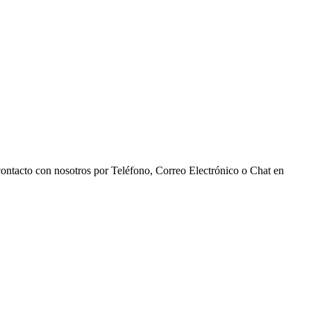
n contacto con nosotros por Teléfono, Correo Electrónico o Chat en