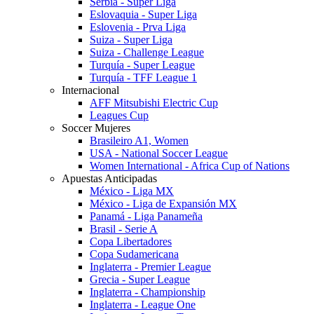
Serbia - Super Liga
Eslovaquia - Super Liga
Eslovenia - Prva Liga
Suiza - Super Liga
Suiza - Challenge League
Turquía - Super League
Turquía - TFF League 1
Internacional
AFF Mitsubishi Electric Cup
Leagues Cup
Soccer Mujeres
Brasileiro A1, Women
USA - National Soccer League
Women International - Africa Cup of Nations
Apuestas Anticipadas
México - Liga MX
México - Liga de Expansión MX
Panamá - Liga Panameña
Brasil - Serie A
Copa Libertadores
Copa Sudamericana
Inglaterra - Premier League
Grecia - Super League
Inglaterra - Championship
Inglaterra - League One