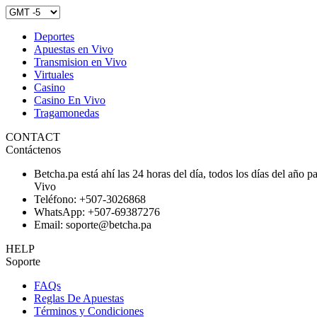
Deportes
Apuestas en Vivo
Transmision en Vivo
Virtuales
Casino
Casino En Vivo
Tragamonedas
CONTACT
Contáctenos
Betcha.pa está ahí las 24 horas del día, todos los días del año
Vivo
Teléfono:
+507-3026868
WhatsApp:
+507-69387276
Email:
soporte@betcha.pa
HELP
Soporte
FAQs
Reglas De Apuestas
Términos y Condiciones