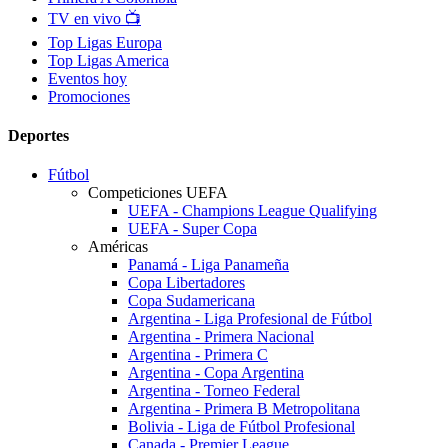
TV en vivo 📺
Top Ligas Europa
Top Ligas America
Eventos hoy
Promociones
Deportes
Fútbol
Competiciones UEFA
UEFA - Champions League Qualifying
UEFA - Super Copa
Américas
Panamá - Liga Panameña
Copa Libertadores
Copa Sudamericana
Argentina - Liga Profesional de Fútbol
Argentina - Primera Nacional
Argentina - Primera C
Argentina - Copa Argentina
Argentina - Torneo Federal
Argentina - Primera B Metropolitana
Bolivia - Liga de Fútbol Profesional
Canada - Premier League