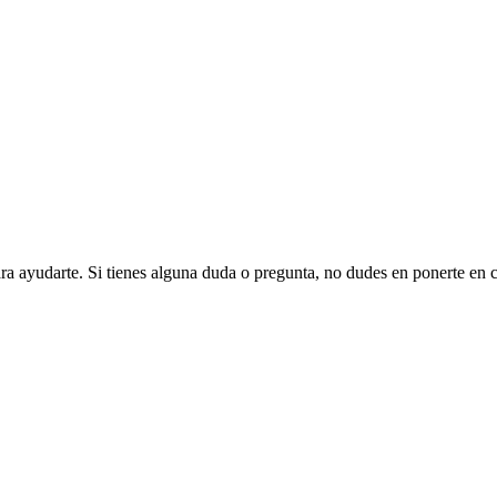
 para ayudarte. Si tienes alguna duda o pregunta, no dudes en ponerte e