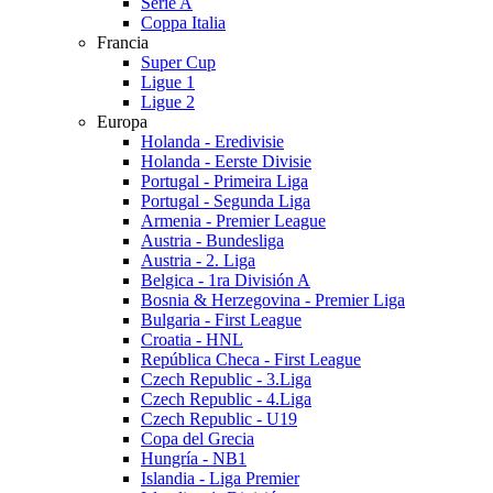
Serie A
Coppa Italia
Francia
Super Cup
Ligue 1
Ligue 2
Europa
Holanda - Eredivisie
Holanda - Eerste Divisie
Portugal - Primeira Liga
Portugal - Segunda Liga
Armenia - Premier League
Austria - Bundesliga
Austria - 2. Liga
Belgica - 1ra División A
Bosnia & Herzegovina - Premier Liga
Bulgaria - First League
Croatia - HNL
República Checa - First League
Czech Republic - 3.Liga
Czech Republic - 4.Liga
Czech Republic - U19
Copa del Grecia
Hungría - NB1
Islandia - Liga Premier