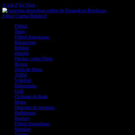
A a la Z
En Vivo
Entrar
Cuenta
Boleto
0
Fútbol
Tenis
Fútbol Americano
Baloncesto
Béisbol
eSports
Hockey sobre Hielo
Boxeo
Tenis de Mesa
AMM
Vóleibol
Balonmano
Golf
Ciclismo de Ruta
Motor
Deportes de invierno
Badminton
Hockey
Fútbol Australiano
Snooker
Dardos