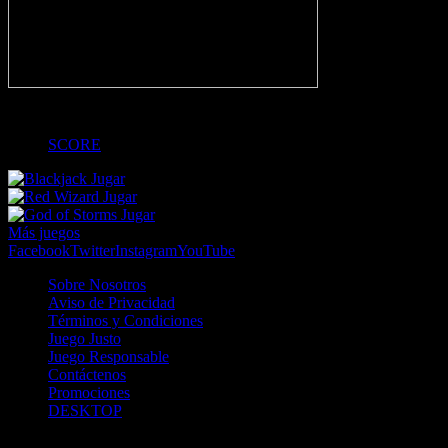
-
SCORE
Jugar
Jugar
Jugar
Más juegos
Facebook
Twitter
Instagram
YouTube
Sobre Nosotros
Aviso de Privacidad
Términos y Condiciones
Juego Justo
Juego Responsable
Contáctenos
Promociones
DESKTOP
Betcha.pa es operado por ONJOC, CORP. una compañía registrada