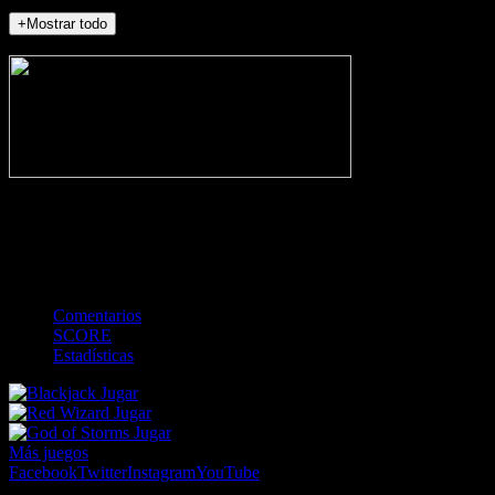
+Mostrar todo
NO_INCIDENTS
-
Gol
Tarjeta amarilla
Roja
Córner
Penalti
FKIC
Sustitución
0
-
-
-
-
-
-
0
-
-
-
-
-
-
Comentarios
SCORE
Estadísticas
Jugar
Jugar
Jugar
Más juegos
Facebook
Twitter
Instagram
YouTube