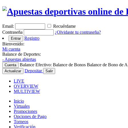
Email:
Recuérdame
Contraseña
¿Olvidaste tu contraseña?
Registro
Bienvenido:
Mi cuenta
Balance de Deportes
:
-
Apuestas abiertas
Balance Efectivo:
Balance de Bonos
Balance de Bono de A
Cuenta
Depositar
Actualizar
Salir
LIVE
OVERVIEW
MULTIVIEW
Inicio
Virtuales
Promociones
Opciones de Pago
Torneos
Verificación