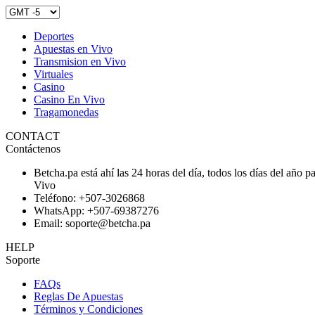
Deportes
Apuestas en Vivo
Transmision en Vivo
Virtuales
Casino
Casino En Vivo
Tragamonedas
CONTACT
Contáctenos
Betcha.pa está ahí las 24 horas del día, todos los días del año
Vivo
Teléfono:
+507-3026868
WhatsApp:
+507-69387276
Email:
soporte@betcha.pa
HELP
Soporte
FAQs
Reglas De Apuestas
Términos y Condiciones