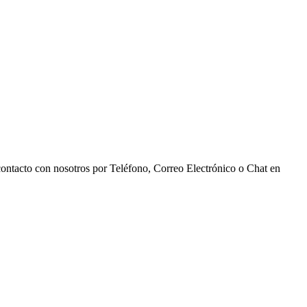
n contacto con nosotros por Teléfono, Correo Electrónico o Chat en