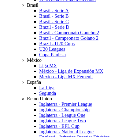
Brasil
Brasil - Serie A
Brasil - Serie B
Brasil - Serie C
Brazil - Serie D
Brasil - Campeonato Gaucho 2
Brazil - Campeonato Goiano 2
Brazil - U20 Cups
U20 Leagues
Copa Paulista
México
Liga MX
México - Liga de Expansión MX
Mexico - Liga MX Femenil
España
La Liga
Segunda
Reino Unido
Inglaterra - Premier League
Inglaterra - Championship
Inglaterra - League One
Inglaterra - League Two
Inglaterra - EFL Cup
Inglaterra - National League