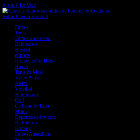
A a la Z
En Vivo
Entrar
Cuenta
Boleto
0
Fútbol
Tenis
Fútbol Americano
Baloncesto
Béisbol
eSports
Hockey sobre Hielo
Boxeo
Tenis de Mesa
Vóley Playa
AMM
Vóleibol
Balonmano
Golf
Ciclismo de Ruta
Motor
Deportes de invierno
Badminton
Hockey
Fútbol Australiano
Snooker