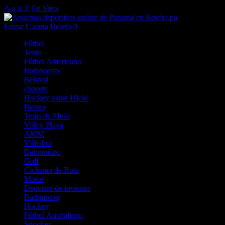
A a la Z
En Vivo
Entrar
Cuenta
Boleto
0
Fútbol
Tenis
Fútbol Americano
Baloncesto
Béisbol
eSports
Hockey sobre Hielo
Boxeo
Tenis de Mesa
Vóley Playa
AMM
Vóleibol
Balonmano
Golf
Ciclismo de Ruta
Motor
Deportes de invierno
Badminton
Hockey
Fútbol Australiano
Snooker