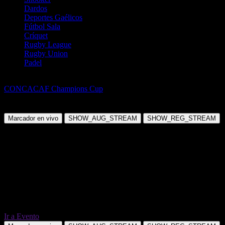
Dardos
Deportes Gaélicos
Fútbol Sala
Críquet
Rugby League
Rugby Union
Padel
Fútbol
CONCACAF Champions Cup
CS Cartagines vs Vancouver
Whitecaps FC
Marcador en vivo
SHOW_AUG_STREAM
SHOW_REG_STREAM
Ir a Evento