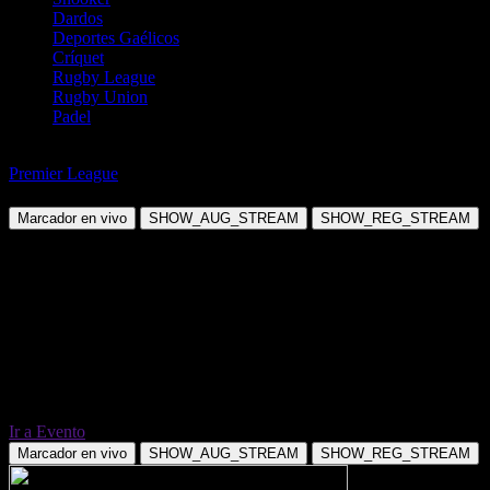
Dardos
Deportes Gaélicos
Críquet
Rugby League
Rugby Union
Padel
Baloncesto
Premier League
Al Bahrain vs Al Samaheej
Marcador en vivo
SHOW_AUG_STREAM
SHOW_REG_STREAM
Ir a Evento
Marcador en vivo
SHOW_AUG_STREAM
SHOW_REG_STREAM