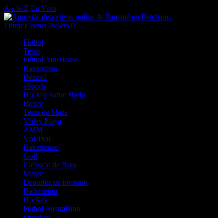
A a la Z
En Vivo
Entrar
Cuenta
Boleto
0
Fútbol
Tenis
Fútbol Americano
Baloncesto
Béisbol
eSports
Hockey sobre Hielo
Boxeo
Tenis de Mesa
Vóley Playa
AMM
Vóleibol
Balonmano
Golf
Ciclismo de Ruta
Motor
Deportes de invierno
Badminton
Hockey
Fútbol Australiano
Snooker