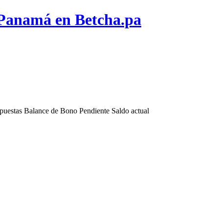
puestas
Balance de Bono Pendiente
Saldo actual