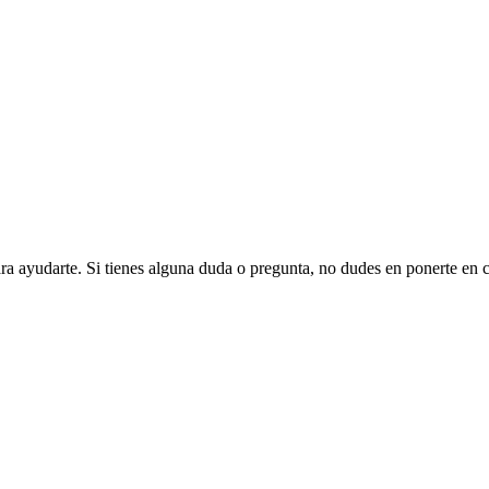
 para ayudarte. Si tienes alguna duda o pregunta, no dudes en ponerte e