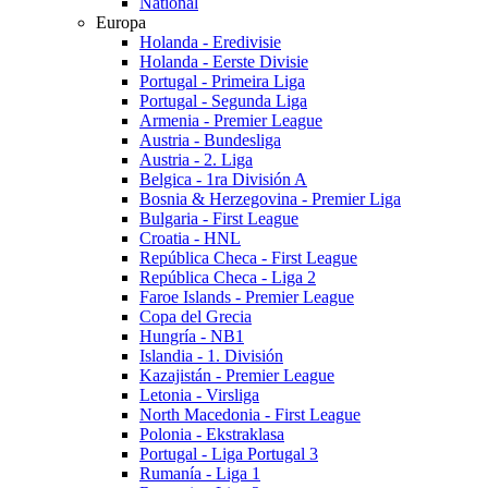
National
Europa
Holanda - Eredivisie
Holanda - Eerste Divisie
Portugal - Primeira Liga
Portugal - Segunda Liga
Armenia - Premier League
Austria - Bundesliga
Austria - 2. Liga
Belgica - 1ra División A
Bosnia & Herzegovina - Premier Liga
Bulgaria - First League
Croatia - HNL
República Checa - First League
República Checa - Liga 2
Faroe Islands - Premier League
Copa del Grecia
Hungría - NB1
Islandia - 1. División
Kazajistán - Premier League
Letonia - Virsliga
North Macedonia - First League
Polonia - Ekstraklasa
Portugal - Liga Portugal 3
Rumanía - Liga 1