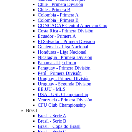
Chile - Primera División
Chile - Primera B
Colombia - Primera A
Colombia - Primera B
CONCACAF Central American Cup
Costa Rica - Primera División
Ecuador - Primera A
El Salvador - Primera Division
Guatemala - Liga Nacional
Honduras - Liga Nacional
Nicaragua - Primera Division
Panama - Liga Prom
Paraguay - Primera División
Perú - Primera División
Uruguay - Primera División
Uruguay - Segunda Division
EE.UU - MLS
USA - USL Championship
Venezuela - Primera División
CFU Club Championship
Brasil
Brasil - Serie A
Brasil - Serie B
Brasil - Copa do Brasil
Brasil - Serie C