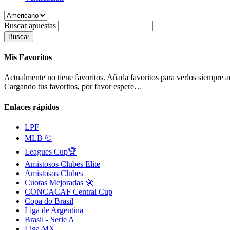
Buscar apuestas
Buscar
Mis Favoritos
Actualmente no tiene favoritos. Añada favoritos para verlos siempre a
Cargando tus favoritos, por favor espere…
Enlaces rápidos
LPF
MLB ⚾
Leagues Cup🏆
Amistosos Clubes Elite
Amistosos Clubes
Cuotas Mejoradas 🚀
CONCACAF Central Cup
Copa do Brasil
Liga de Argentina
Brasil - Serie A
Liga MX