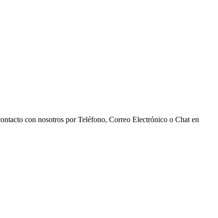
n contacto con nosotros por Teléfono, Correo Electrónico o Chat en