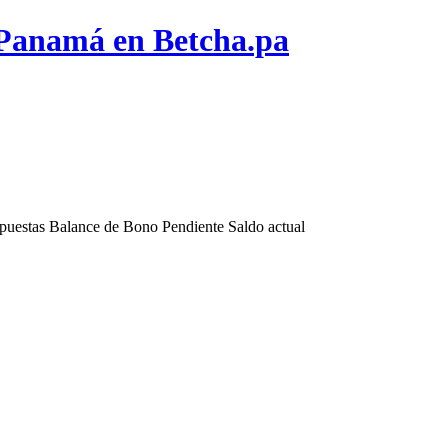
puestas
Balance de Bono Pendiente
Saldo actual