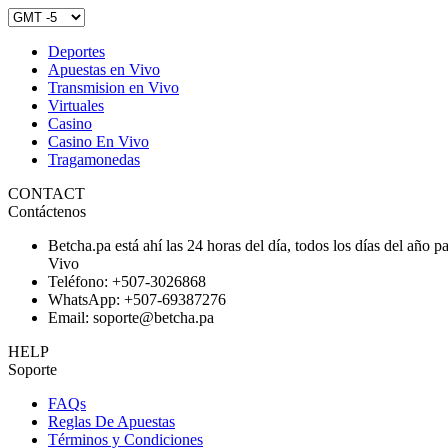
Deportes
Apuestas en Vivo
Transmision en Vivo
Virtuales
Casino
Casino En Vivo
Tragamonedas
CONTACT
Contáctenos
Betcha.pa está ahí las 24 horas del día, todos los días del año
Vivo
Teléfono:
+507-3026868
WhatsApp:
+507-69387276
Email:
soporte@betcha.pa
HELP
Soporte
FAQs
Reglas De Apuestas
Términos y Condiciones