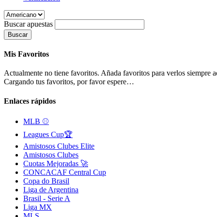
Buscar apuestas
Buscar
Mis Favoritos
Actualmente no tiene favoritos. Añada favoritos para verlos siempre a
Cargando tus favoritos, por favor espere…
Enlaces rápidos
MLB ⚾
Leagues Cup🏆
Amistosos Clubes Elite
Amistosos Clubes
Cuotas Mejoradas 🚀
CONCACAF Central Cup
Copa do Brasil
Liga de Argentina
Brasil - Serie A
Liga MX
MLS