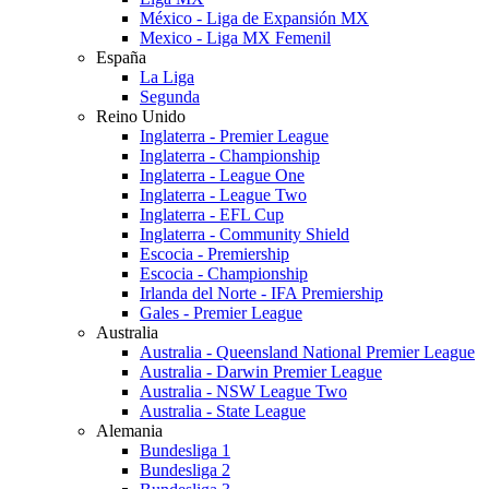
México - Liga de Expansión MX
Mexico - Liga MX Femenil
España
La Liga
Segunda
Reino Unido
Inglaterra - Premier League
Inglaterra - Championship
Inglaterra - League One
Inglaterra - League Two
Inglaterra - EFL Cup
Inglaterra - Community Shield
Escocia - Premiership
Escocia - Championship
Irlanda del Norte - IFA Premiership
Gales - Premier League
Australia
Australia - Queensland National Premier League
Australia - Darwin Premier League
Australia - NSW League Two
Australia - State League
Alemania
Bundesliga 1
Bundesliga 2