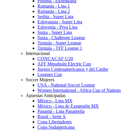
Polonia - Ekstraklasa
Rumanía - Liga 1
Rumania - Liga 2
Serbia - Super Liga
Eslovaquia - Super Liga
Eslovenia - Prva Liga
Suiza - Super Liga
Suiza - Challenge League
Turquía - Super League
Turquía - TFF League 1
Internacional
CONCACAF U20
AFF Mitsubishi Electric Cup
Juegos Centroamericanos y del Caribe
Leagues Cup
Soccer Mujeres
USA - National Soccer League
Women International - Africa Cup of Nations
Apuestas Anticipadas
México - Liga MX
México - Liga de Expansión MX
Panamá - Liga Panameña
Brasil - Serie A
Copa Libertadores
Copa Sudamericana