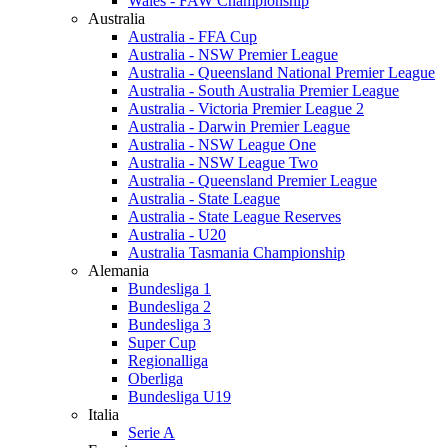
Wales - FAW Championship
Australia
Australia - FFA Cup
Australia - NSW Premier League
Australia - Queensland National Premier League
Australia - South Australia Premier League
Australia - Victoria Premier League 2
Australia - Darwin Premier League
Australia - NSW League One
Australia - NSW League Two
Australia - Queensland Premier League
Australia - State League
Australia - State League Reserves
Australia - U20
Australia Tasmania Championship
Alemania
Bundesliga 1
Bundesliga 2
Bundesliga 3
Super Cup
Regionalliga
Oberliga
Bundesliga U19
Italia
Serie A