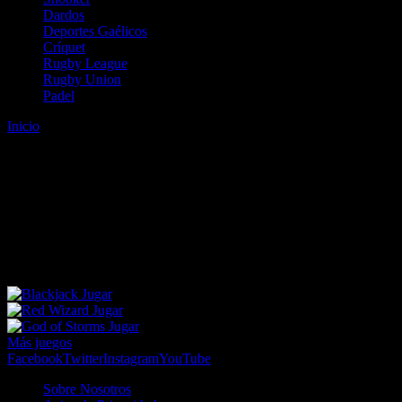
Dardos
Deportes Gaélicos
Críquet
Rugby League
Rugby Union
Padel
Inicio
Error
ERROR 404 - NO SE HA ENCONTRADO EL
ARCHIVO
Lo sentimos pero no se ha podido localizar la página que estás
buscando. Es posible que hayas introducido una URL errónea o que
se haya producido un cambio en la dirección web. Para recibir
ayuda sobre la página a la que quieres acceder visita nuestro map
Jugar
Jugar
Jugar
Más juegos
Facebook
Twitter
Instagram
YouTube
Sobre Nosotros