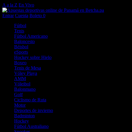
A a la Z
En Vivo
Entrar
Cuenta
Boleto
0
Fútbol
Tenis
Fútbol Americano
Baloncesto
Béisbol
eSports
Hockey sobre Hielo
Boxeo
Tenis de Mesa
Vóley Playa
AMM
Vóleibol
Balonmano
Golf
Ciclismo de Ruta
Motor
Deportes de invierno
Badminton
Hockey
Fútbol Australiano
Snooker