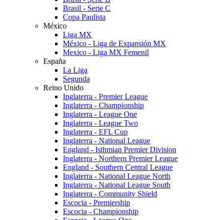
Brasil - Serie C
Copa Paulista
México
Liga MX
México - Liga de Expansión MX
Mexico - Liga MX Femenil
España
La Liga
Segunda
Reino Unido
Inglaterra - Premier League
Inglaterra - Championship
Inglaterra - League One
Inglaterra - League Two
Inglaterra - EFL Cup
Inglaterra - National League
England - Isthmian Premier Division
Inglaterra - Northern Premier League
England - Southern Central League
Inglaterra - National League North
Inglaterra - National League South
Inglaterra - Community Shield
Escocia - Premiership
Escocia - Championship