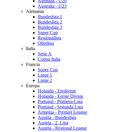
Australia - U20
Australia - U23
Alemania
Bundesliga 1
Bundesliga 2
Bundesliga 3
Super Cup
Regionalliga
Oberliga
Italia
Serie A
Coppa Italia
Francia
Super Cup
Ligue 1
Ligue 2
Europa
Holanda - Eredivisie
Holanda - Eerste Divisie
Portugal - Primeira Liga
Portugal - Segunda Liga
Armenia - Premier League
Austria - Bundesliga
Austria - 2. Liga
Austria - Regional League