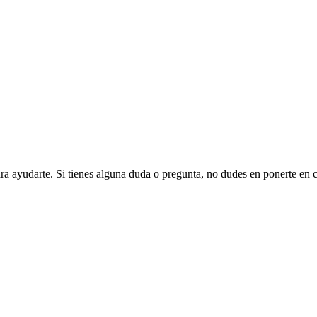
 para ayudarte. Si tienes alguna duda o pregunta, no dudes en ponerte e