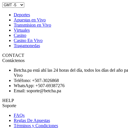
Deportes
Apuestas en Vivo
Transmision en Vivo
Virtuales
Casino
Casino En Vivo
Tragamonedas
CONTACT
Contáctenos
Betcha.pa está ahí las 24 horas del día, todos los días del año
Vivo
Teléfono:
+507-3026868
WhatsApp:
+507-69387276
Email:
soporte@betcha.pa
HELP
Soporte
FAQs
Reglas De Apuestas
Términos y Condiciones