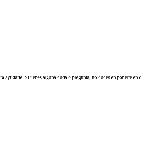
 para ayudarte. Si tienes alguna duda o pregunta, no dudes en ponerte e