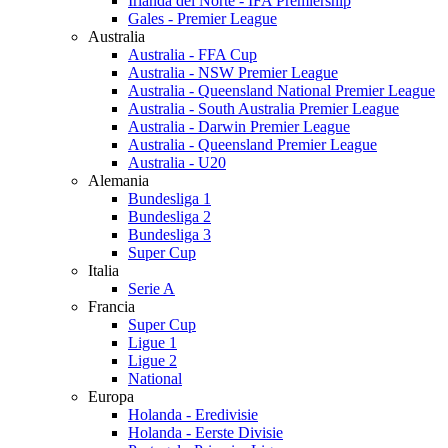
Irlanda del Norte - IFA Premiership
Gales - Premier League
Australia
Australia - FFA Cup
Australia - NSW Premier League
Australia - Queensland National Premier League
Australia - South Australia Premier League
Australia - Darwin Premier League
Australia - Queensland Premier League
Australia - U20
Alemania
Bundesliga 1
Bundesliga 2
Bundesliga 3
Super Cup
Italia
Serie A
Francia
Super Cup
Ligue 1
Ligue 2
National
Europa
Holanda - Eredivisie
Holanda - Eerste Divisie