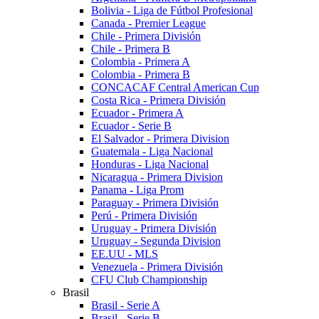
Bolivia - Liga de Fútbol Profesional
Canada - Premier League
Chile - Primera División
Chile - Primera B
Colombia - Primera A
Colombia - Primera B
CONCACAF Central American Cup
Costa Rica - Primera División
Ecuador - Primera A
Ecuador - Serie B
El Salvador - Primera Division
Guatemala - Liga Nacional
Honduras - Liga Nacional
Nicaragua - Primera Division
Panama - Liga Prom
Paraguay - Primera División
Perú - Primera División
Uruguay - Primera División
Uruguay - Segunda Division
EE.UU - MLS
Venezuela - Primera División
CFU Club Championship
Brasil
Brasil - Serie A
Brasil - Serie B