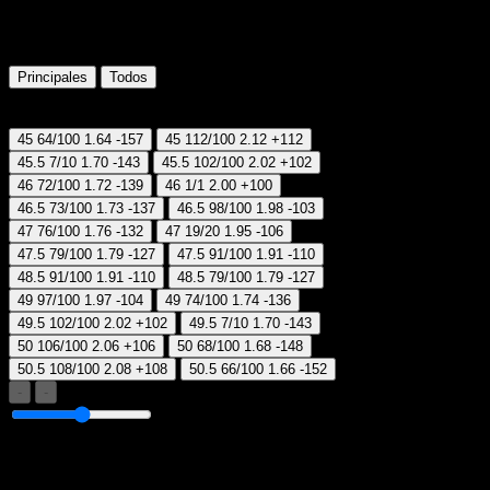
Crear Apuesta
RECUPERAR APUESTA DISPONIBLE
Total Puntos Alternativo
Principales
Todos
Más de
Menos de
45
64/100
1.64
-157
45
112/100
2.12
+112
45.5
7/10
1.70
-143
45.5
102/100
2.02
+102
46
72/100
1.72
-139
46
1/1
2.00
+100
46.5
73/100
1.73
-137
46.5
98/100
1.98
-103
47
76/100
1.76
-132
47
19/20
1.95
-106
47.5
79/100
1.79
-127
47.5
91/100
1.91
-110
48.5
91/100
1.91
-110
48.5
79/100
1.79
-127
49
97/100
1.97
-104
49
74/100
1.74
-136
49.5
102/100
2.02
+102
49.5
7/10
1.70
-143
50
106/100
2.06
+106
50
68/100
1.68
-148
50.5
108/100
2.08
+108
50.5
66/100
1.66
-152
-
-
45
50.5