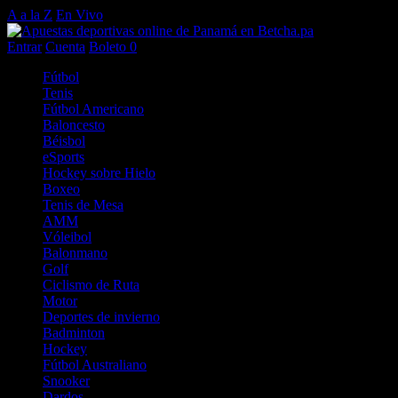
A a la Z
En Vivo
Entrar
Cuenta
Boleto
0
Fútbol
Tenis
Fútbol Americano
Baloncesto
Béisbol
eSports
Hockey sobre Hielo
Boxeo
Tenis de Mesa
AMM
Vóleibol
Balonmano
Golf
Ciclismo de Ruta
Motor
Deportes de invierno
Badminton
Hockey
Fútbol Australiano
Snooker
Dardos