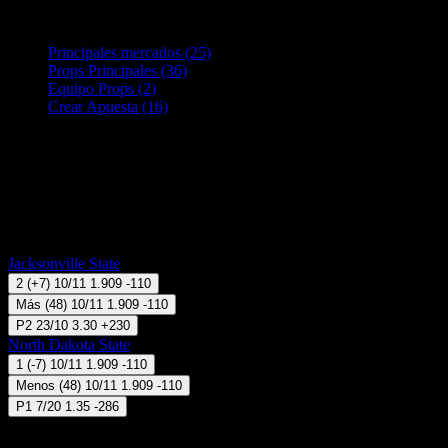
Todos los mercados (36)
Cambiar
Principales mercados (25)
Props Principales (36)
Equipo Props (2)
Crear Apuesta (16)
Crear Apuesta
RECUPERAR APUESTA DISPONIBLE
Uno contra Uno
Handicap = Desventaja
Totales
Ganará
Jacksonville State
2
(
+7
)
10/11
1.909
-110
Más
(
48
)
10/11
1.909
-110
P2
23/10
3.30
+230
North Dakota State
1
(
-7
)
10/11
1.909
-110
Menos
(
48
)
10/11
1.909
-110
P1
7/20
1.35
-286