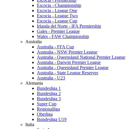
Escocia - Premiership
Escocia - Championship
Escocia - League One
Escocia - League Two
Escocia - League Cup
Irlanda del Norte - IFA Premiership
Gales - Premier League
Wales - FAW Championship
Australia
Australia - FFA Cup
Australia - NSW Premier League
Australia - Queensland National Premier League
Australia - Darwin Premier League
Australia - Queensland Premier League
Australia - State League Reserves
Australia - U23
Alemania
Bundesliga 1
Bundesliga 2
Bundesliga 3
Super Cup
Regionalliga
Oberliga
Bundesliga U19
Italia