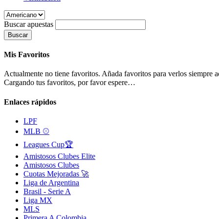
Buscar apuestas
Buscar
Mis Favoritos
Actualmente no tiene favoritos. Añada favoritos para verlos siempre a
Cargando tus favoritos, por favor espere…
Enlaces rápidos
LPF
MLB ⚾
Leagues Cup🏆
Amistosos Clubes Elite
Amistosos Clubes
Cuotas Mejoradas 🚀
Liga de Argentina
Brasil - Serie A
Liga MX
MLS
Primera A Colombia