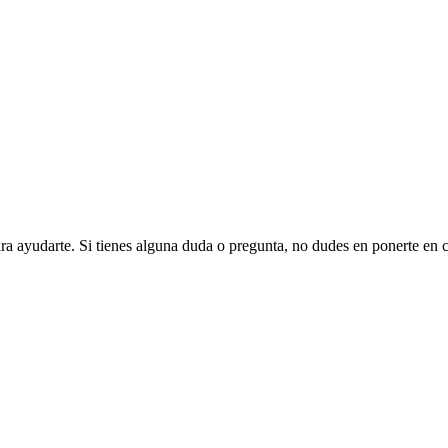
 para ayudarte. Si tienes alguna duda o pregunta, no dudes en ponerte e