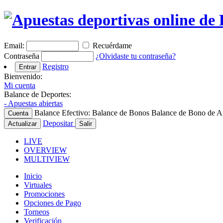
Email:
Recuérdame
Contraseña
¿Olvidaste tu contraseña?
Registro
Bienvenido:
Mi cuenta
Balance de Deportes
:
-
Apuestas abiertas
Balance Efectivo:
Balance de Bonos
Balance de Bono de A
Cuenta
Depositar
Actualizar
Salir
LIVE
OVERVIEW
MULTIVIEW
Inicio
Virtuales
Promociones
Opciones de Pago
Torneos
Verificación