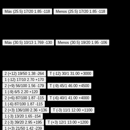
Más
(
25.5
)
17/20
1.85
-118
Menos
(
25.5
)
17/20
1.85
-118
Crear Apuesta
RECUPERAR APUESTA DISPONIBLE
Encima de / Debajo de UNLV Total Puntos Incluye Tiempo Extra
Más
(
30.5
)
10/13
1.769
-130
Menos
(
30.5
)
19/20
1.95
-106
Crear Apuesta
RECUPERAR APUESTA DISPONIBLE
Hándicap (Con Prórroga) – 3 Opciones
2
(
+12
)
19/50
1.38
-264
T
(
-12
)
30/1
31.00
+3000
1
(
-12
)
17/10
2.70
+170
2
(
+9
)
56/100
1.56
-179
T
(
-9
)
45/1
46.00
+4500
1
(
-9
)
6/5
2.20
+120
2
(
+6
)
87/100
1.87
-115
T
(
-6
)
40/1
41.00
+4000
1
(
-6
)
87/100
1.87
-115
2
(
+3
)
136/100
2.36
+136
T
(
-3
)
11/1
12.00
+1100
1
(
-3
)
13/20
1.65
-154
2
(
-3
)
39/20
2.95
+195
T
(
+3
)
12/1
13.00
+1200
1
(
+3
)
21/50
1.42
-239