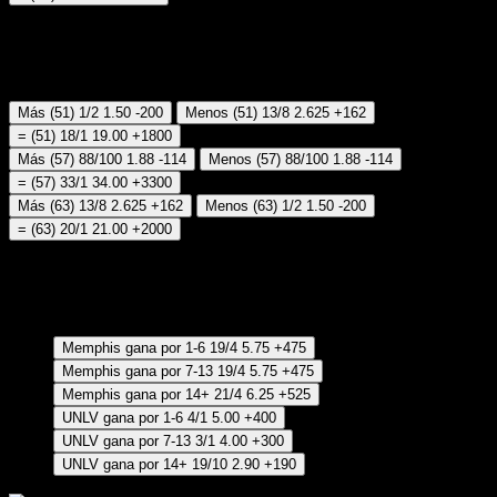
Crear Apuesta
RECUPERAR APUESTA DISPONIBLE
Over/Under (Con Prórroga) – 3 Opciones
Más
(
51
)
1/2
1.50
-200
Menos
(
51
)
13/8
2.625
+162
=
(
51
)
18/1
19.00
+1800
Más
(
57
)
88/100
1.88
-114
Menos
(
57
)
88/100
1.88
-114
=
(
57
)
33/1
34.00
+3300
Más
(
63
)
13/8
2.625
+162
Menos
(
63
)
1/2
1.50
-200
=
(
63
)
20/1
21.00
+2000
Crear Apuesta
RECUPERAR APUESTA DISPONIBLE
Margen de victoria (Incluye Over Time)
Memphis gana por 1-6
19/4
5.75
+475
Memphis gana por 7-13
19/4
5.75
+475
Memphis gana por 14+
21/4
6.25
+525
UNLV gana por 1-6
4/1
5.00
+400
UNLV gana por 7-13
3/1
4.00
+300
UNLV gana por 14+
19/10
2.90
+190