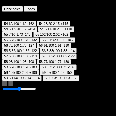
Principales
Todos
Más de
Menos de
54
62/100
1.62
-162
54
23/20
2.15
+115
54.5
13/20
1.65
-154
54.5
11/10
2.10
+110
55
7/10
1.70
-143
55
102/100
2.02
+102
55.5
76/100
1.76
-132
55.5
19/20
1.95
-106
56
79/100
1.79
-127
56
91/100
1.91
-110
56.5
82/100
1.82
-122
56.5
88/100
1.88
-114
57.5
88/100
1.88
-114
57.5
82/100
1.82
-122
58
93/100
1.93
-108
58
77/100
1.77
-130
58.5
98/100
1.98
-103
58.5
73/100
1.73
-137
59
106/100
2.06
+106
59
67/100
1.67
-150
59.5
114/100
2.14
+114
59.5
63/100
1.63
-159
-
-
54
59.5
Crear Apuesta
RECUPERAR APUESTA DISPONIBLE
Encima de / Debajo de Memphis Total Puntos Incluye Tiempo Extra