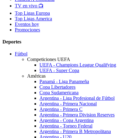
TV en vivo 📺
Top Ligas Europa
Top Ligas America
Eventos hoy
Promociones
Deportes
Fútbol
Competiciones UEFA
UEFA - Champions League Qualifying
UEFA - Super Copa
Américas
Panamá - Liga Panameña
Copa Libertadores
Copa Sudamericana
Argentina - Liga Profesional de Fútbol
Argentina - Primera Nacional
Argentina - Primera C
Argentina - Primera Division Reserves
Argentina - Copa Argentina
Argentina - Torneo Federal
Argentina - Primera B Metropolitana
Argentina - U20