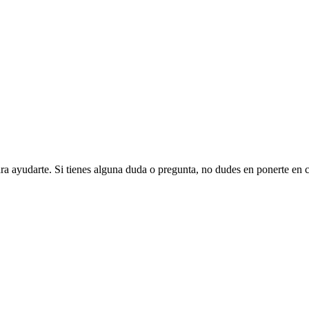
 para ayudarte. Si tienes alguna duda o pregunta, no dudes en ponerte e