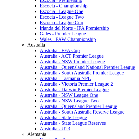
Escocia - Premiership
Escocia - Championship
Escocia - League One
Escocia - League Two
Escocia - League Cup
Irlanda del Norte - IFA Premiership
Gales - Premier League
Wales - FAW Championship
Australia
Australia - FFA Cup
Australia - ACT Premier League
Australia - NSW Premier League
Australia - Queensland National Premier League
Australia - South Australia Premier League
Australia - Tasmania NPL
Australia - Victoria Premier League 2
Australia - Darwin Premier League
Australia - NSW League One
Australia - NSW League Two
Australia - Queensland Premier League
Australia - South Australia Reserve League
Australia - State League
Australia - State League Reserves
Australia - U23
Alemania