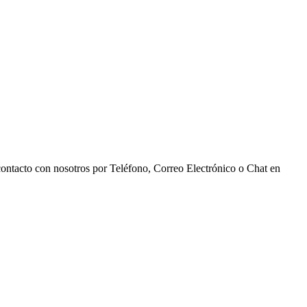
n contacto con nosotros por Teléfono, Correo Electrónico o Chat en