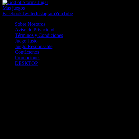
Jugar
Más juegos
Facebook
Twitter
Instagram
YouTube
Sobre Nosotros
Aviso de Privacidad
Términos y Condiciones
Juego Justo
Juego Responsable
Contáctenos
Promociones
DESKTOP
Betcha.pa es operado por ONJOC, CORP. una compañía registrada
en la República de Panamá, autorizada y regulada por la Junta de
Control de Juegos de la Repúlblica de Panamá a través del Contrato
de Admnistración y Operación de Juegos de Suerte y Azar a través
de Internet No. JCJ-03-2020, debidamente refrendado por la
Contraloría de la República de Panamá el día 15 de junio de 2020
con oficinas en Urbanización Costa del Este, PH Plaza Real,
Oficina 403, Corregimiento de Juan Díaz, República de Panamá,
localizables al telefóno +(507) 304-8693 y correo electrónico
info@onjoc.com