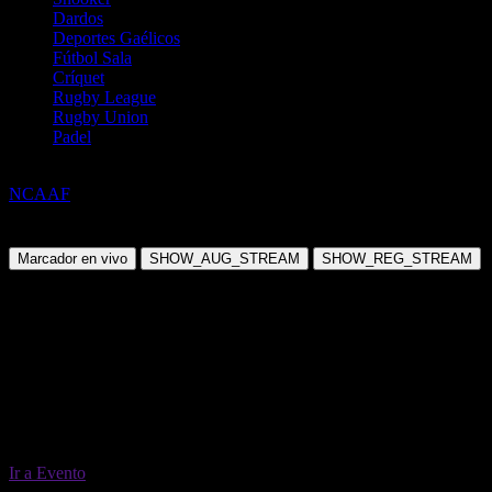
Dardos
Deportes Gaélicos
Fútbol Sala
Críquet
Rugby League
Rugby Union
Padel
Fútbol Americano
NCAAF
Missouri St @ Texas A&M
Sábado, 05 Sep 2026 18:00:00
Marcador en vivo
SHOW_AUG_STREAM
SHOW_REG_STREAM
Ir a Evento