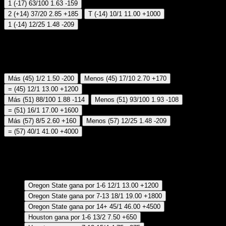
1
(
-17
)
63/100
1.63
-159
2
(
+14
)
37/20
2.85
+185
T
(
-14
)
10/1
11.00
+1000
1
(
-14
)
12/25
1.48
-209
Crear Apuesta
RECUPERAR APUESTA DISPONIBLE
Over/Under (Con Prórroga) – 3 Opciones
Más
(
45
)
1/2
1.50
-200
Menos
(
45
)
17/10
2.70
+170
=
(
45
)
12/1
13.00
+1200
Más
(
51
)
88/100
1.88
-114
Menos
(
51
)
93/100
1.93
-108
=
(
51
)
16/1
17.00
+1600
Más
(
57
)
8/5
2.60
+160
Menos
(
57
)
12/25
1.48
-209
=
(
57
)
40/1
41.00
+4000
Crear Apuesta
RECUPERAR APUESTA DISPONIBLE
Margen de victoria (Incluye Over Time)
Oregon State gana por 1-6
12/1
13.00
+1200
Oregon State gana por 7-13
18/1
19.00
+1800
Oregon State gana por 14+
45/1
46.00
+4500
Houston gana por 1-6
13/2
7.50
+650