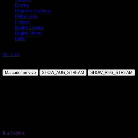
Dardos
Deportes Gaélicos
Fútbol Sala
Críquet
Rugby League
Rugby Union
Padel
Fútbol Americano
NCAAF
Oregon State @ Houston
Sábado, 05 Sep 2026 11:00:00
Marcador en vivo
SHOW_AUG_STREAM
SHOW_REG_STREAM
Ir a Evento