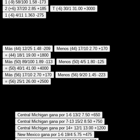
1
(
-9
)
58/100
1.58
-173
2
(
+6
)
37/20
2.85
+185
T
(
-6
)
30/1
31.00
+3000
1
(
-6
)
4/11
1.363
-275
Crear Apuesta
RECUPERAR APUESTA DISPONIBLE
Over/Under (Con Prórroga) – 3 Opciones
Más
(
44
)
12/25
1.48
-209
Menos
(
44
)
17/10
2.70
+170
=
(
44
)
18/1
19.00
+1800
Más
(
50
)
89/100
1.89
-113
Menos
(
50
)
4/5
1.80
-125
=
(
50
)
40/1
41.00
+4000
Más
(
56
)
17/10
2.70
+170
Menos
(
56
)
9/20
1.45
-223
=
(
56
)
25/1
26.00
+2500
Crear Apuesta
RECUPERAR APUESTA DISPONIBLE
Margen de victoria (Incluye Over Time)
Central Michigan gana por 1-6
13/2
7.50
+650
Central Michigan gana por 7-13
15/2
8.50
+750
Central Michigan gana por 14+
12/1
13.00
+1200
New Mexico gana por 1-6
19/4
5.75
+475