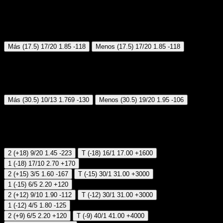
Crear Apuesta
RECUPERAR APUESTA DISPONIBLE
Encima de / Debajo de Central Michigan Total Puntos Incluye Tiempo Extra
Más
(
17.5
)
17/20
1.85
-118
Menos
(
17.5
)
17/20
1.85
-118
Crear Apuesta
RECUPERAR APUESTA DISPONIBLE
Encima de / Debajo de New Mexico Total Puntos Incluye Tiempo Extra
Más
(
30.5
)
10/13
1.769
-130
Menos
(
30.5
)
19/20
1.95
-106
Crear Apuesta
RECUPERAR APUESTA DISPONIBLE
Hándicap (Con Prórroga) – 3 Opciones
2
(
+18
)
9/20
1.45
-223
T
(
-18
)
16/1
17.00
+1600
1
(
-18
)
17/10
2.70
+170
2
(
+15
)
3/5
1.60
-167
T
(
-15
)
30/1
31.00
+3000
1
(
-15
)
6/5
2.20
+120
2
(
+12
)
9/10
1.90
-112
T
(
-12
)
30/1
31.00
+3000
1
(
-12
)
4/5
1.80
-125
2
(
+9
)
6/5
2.20
+120
T
(
-9
)
40/1
41.00
+4000