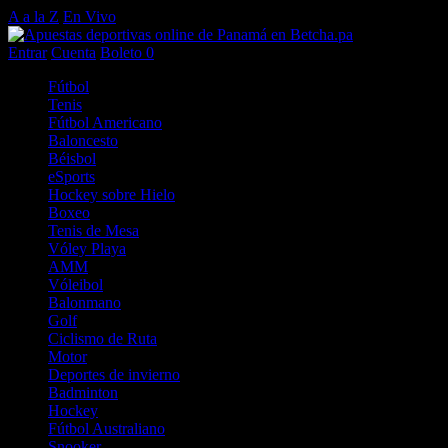
A a la Z
En Vivo
Entrar
Cuenta
Boleto
0
Fútbol
Tenis
Fútbol Americano
Baloncesto
Béisbol
eSports
Hockey sobre Hielo
Boxeo
Tenis de Mesa
Vóley Playa
AMM
Vóleibol
Balonmano
Golf
Ciclismo de Ruta
Motor
Deportes de invierno
Badminton
Hockey
Fútbol Australiano
Snooker