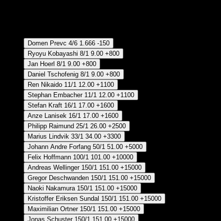
Crear Apuesta
RECUPERAR APUESTA DISPONIBLE
Ganador
Domen Prevc
4/6
1.666
-150
Ryoyu Kobayashi
8/1
9.00
+800
Jan Hoerl
8/1
9.00
+800
Daniel Tschofenig
8/1
9.00
+800
Ren Nikaido
11/1
12.00
+1100
Stephan Embacher
11/1
12.00
+1100
Stefan Kraft
16/1
17.00
+1600
Anze Lanisek
16/1
17.00
+1600
Philipp Raimund
25/1
26.00
+2500
Marius Lindvik
33/1
34.00
+3300
Johann Andre Forfang
50/1
51.00
+5000
Felix Hoffmann
100/1
101.00
+10000
Andreas Wellinger
150/1
151.00
+15000
Gregor Deschwanden
150/1
151.00
+15000
Naoki Nakamura
150/1
151.00
+15000
Kristoffer Eriksen Sundal
150/1
151.00
+15000
Maximilian Ortner
150/1
151.00
+15000
Jonas Schuster
150/1
151.00
+15000