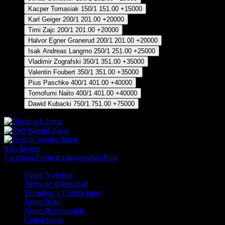
Kacper Tomasiak
150/1
151.00
+15000
Karl Geiger
200/1
201.00
+20000
Timi Zajc
200/1
201.00
+20000
Halvor Egner Granerud
200/1
201.00
+20000
Isak Andreas Langmo
250/1
251.00
+25000
Vladimir Zografski
350/1
351.00
+35000
Valentin Foubert
350/1
351.00
+35000
Pius Paschke
400/1
401.00
+40000
Tomofumi Naito
400/1
401.00
+40000
Dawid Kubacki
750/1
751.00
+75000
Jugar
Jugar
Jugar
Más juegos
Facebook
Twitter
Instagram
YouTube
Sobre Nosotros
Aviso de Privacidad
Términos y Condiciones
Juego Justo
Juego Responsable
Contáctenos