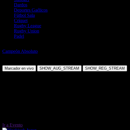
Dardos
Deportes Gaélicos
Fútbol Sala
Críquet
Rugby League
Rugby Union
Padel
Golf
Campeón Absoluto
The Memorial 2026 - Campeón Absoluto
Domingo, 07 Jun 2026 06:29:00
Marcador en vivo
SHOW_AUG_STREAM
SHOW_REG_STREAM
Ir a Evento