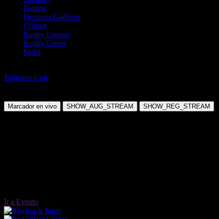
Dardos
Deportes Gaélicos
Críquet
Rugby League
Rugby Union
Padel
Deportes Gaélicos
Tailteann Cup
Longford vs Abajo
Sábado, 06 Jun 2026 12:00:00
Marcador en vivo
SHOW_AUG_STREAM
SHOW_REG_STREAM
Ir a Evento
Jugar