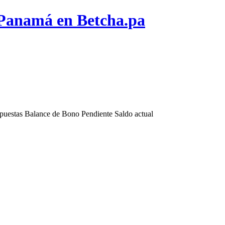
puestas
Balance de Bono Pendiente
Saldo actual