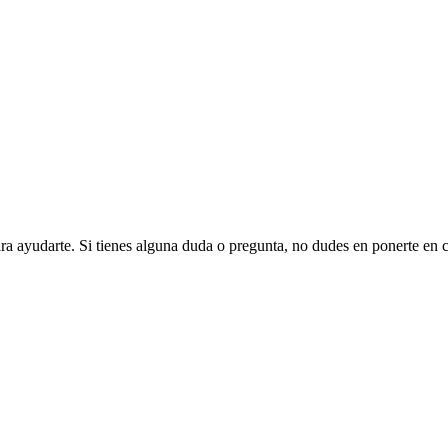
 para ayudarte. Si tienes alguna duda o pregunta, no dudes en ponerte e