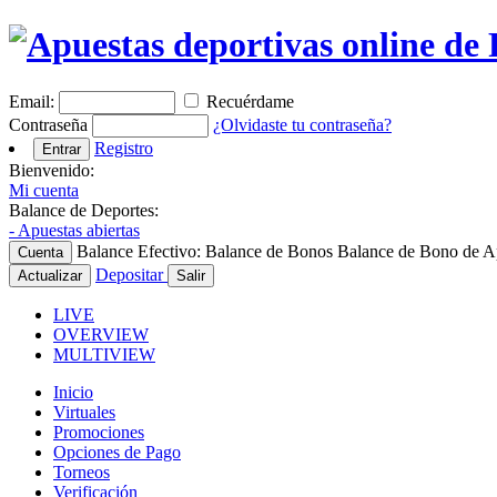
Email:
Recuérdame
Contraseña
¿Olvidaste tu contraseña?
Registro
Bienvenido:
Mi cuenta
Balance de Deportes
:
-
Apuestas abiertas
Balance Efectivo:
Balance de Bonos
Balance de Bono de A
Cuenta
Depositar
Actualizar
Salir
LIVE
OVERVIEW
MULTIVIEW
Inicio
Virtuales
Promociones
Opciones de Pago
Torneos
Verificación