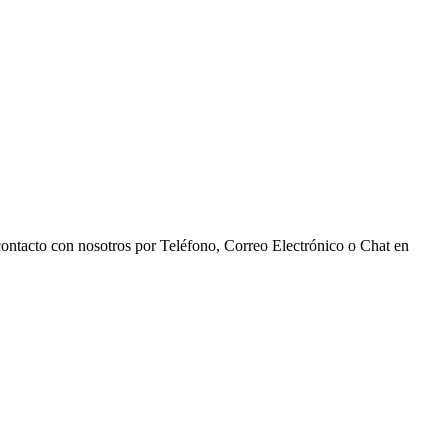
n contacto con nosotros por Teléfono, Correo Electrónico o Chat en