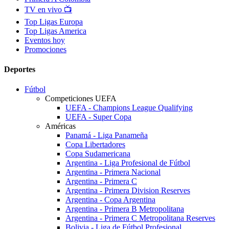
TV en vivo 📺
Top Ligas Europa
Top Ligas America
Eventos hoy
Promociones
Deportes
Fútbol
Competiciones UEFA
UEFA - Champions League Qualifying
UEFA - Super Copa
Américas
Panamá - Liga Panameña
Copa Libertadores
Copa Sudamericana
Argentina - Liga Profesional de Fútbol
Argentina - Primera Nacional
Argentina - Primera C
Argentina - Primera Division Reserves
Argentina - Copa Argentina
Argentina - Primera B Metropolitana
Argentina - Primera C Metropolitana Reserves
Bolivia - Liga de Fútbol Profesional