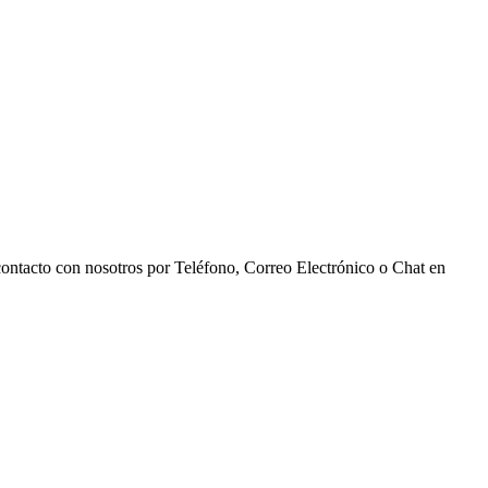
n contacto con nosotros por Teléfono, Correo Electrónico o Chat en