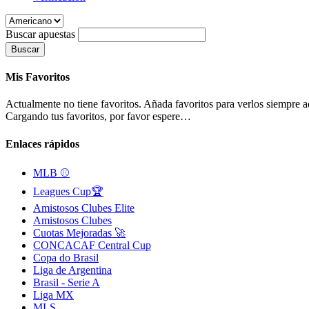
Buscar apuestas
Buscar
Mis Favoritos
Actualmente no tiene favoritos. Añada favoritos para verlos siempre a
Cargando tus favoritos, por favor espere…
Enlaces rápidos
MLB ⚾
Leagues Cup🏆
Amistosos Clubes Elite
Amistosos Clubes
Cuotas Mejoradas 🚀
CONCACAF Central Cup
Copa do Brasil
Liga de Argentina
Brasil - Serie A
Liga MX
MLS