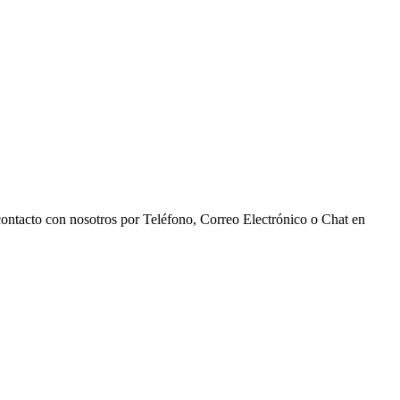
n contacto con nosotros por Teléfono, Correo Electrónico o Chat en