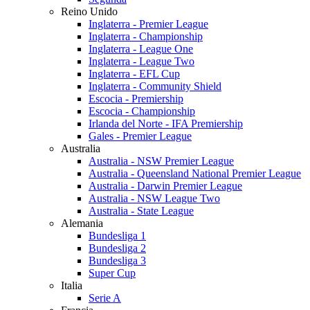
Reino Unido
Inglaterra - Premier League
Inglaterra - Championship
Inglaterra - League One
Inglaterra - League Two
Inglaterra - EFL Cup
Inglaterra - Community Shield
Escocia - Premiership
Escocia - Championship
Irlanda del Norte - IFA Premiership
Gales - Premier League
Australia
Australia - NSW Premier League
Australia - Queensland National Premier League
Australia - Darwin Premier League
Australia - NSW League Two
Australia - State League
Alemania
Bundesliga 1
Bundesliga 2
Bundesliga 3
Super Cup
Italia
Serie A