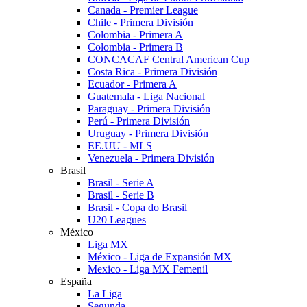
Canada - Premier League
Chile - Primera División
Colombia - Primera A
Colombia - Primera B
CONCACAF Central American Cup
Costa Rica - Primera División
Ecuador - Primera A
Guatemala - Liga Nacional
Paraguay - Primera División
Perú - Primera División
Uruguay - Primera División
EE.UU - MLS
Venezuela - Primera División
Brasil
Brasil - Serie A
Brasil - Serie B
Brasil - Copa do Brasil
U20 Leagues
México
Liga MX
México - Liga de Expansión MX
Mexico - Liga MX Femenil
España
La Liga
Segunda