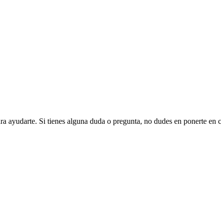
 para ayudarte. Si tienes alguna duda o pregunta, no dudes en ponerte e