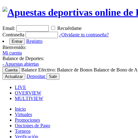
Email:
Recuérdame
Contraseña
¿Olvidaste tu contraseña?
Registro
Bienvenido:
Mi cuenta
Balance de Deportes
:
-
Apuestas abiertas
Balance Efectivo:
Balance de Bonos
Balance de Bono de A
Cuenta
Depositar
Actualizar
Salir
LIVE
OVERVIEW
MULTIVIEW
Inicio
Virtuales
Promociones
Opciones de Pago
Torneos
Verificación