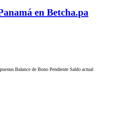
puestas
Balance de Bono Pendiente
Saldo actual