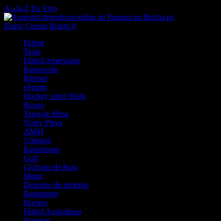
A a la Z
En Vivo
Entrar
Cuenta
Boleto
0
Fútbol
Tenis
Fútbol Americano
Baloncesto
Béisbol
eSports
Hockey sobre Hielo
Boxeo
Tenis de Mesa
Vóley Playa
AMM
Vóleibol
Balonmano
Golf
Ciclismo de Ruta
Motor
Deportes de invierno
Badminton
Hockey
Fútbol Australiano
Snooker