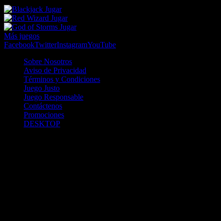
25 Jul 12:20
Jugar
Jugar
Jugar
Más juegos
Facebook
Twitter
Instagram
YouTube
Sobre Nosotros
Aviso de Privacidad
Términos y Condiciones
Juego Justo
Juego Responsable
Contáctenos
Promociones
DESKTOP
Betcha.pa es operado por ONJOC, CORP. una compañía registrada
en la República de Panamá, autorizada y regulada por la Junta de
Control de Juegos de la Repúlblica de Panamá a través del Contrato
de Admnistración y Operación de Juegos de Suerte y Azar a través
de Internet No. JCJ-03-2020, debidamente refrendado por la
Contraloría de la República de Panamá el día 15 de junio de 2020
con oficinas en Urbanización Costa del Este, PH Plaza Real,
Oficina 403, Corregimiento de Juan Díaz, República de Panamá,
localizables al telefóno +(507) 304-8693 y correo electrónico