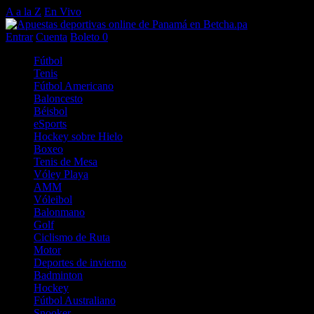
A a la Z
En Vivo
Entrar
Cuenta
Boleto
0
Fútbol
Tenis
Fútbol Americano
Baloncesto
Béisbol
eSports
Hockey sobre Hielo
Boxeo
Tenis de Mesa
Vóley Playa
AMM
Vóleibol
Balonmano
Golf
Ciclismo de Ruta
Motor
Deportes de invierno
Badminton
Hockey
Fútbol Australiano
Snooker