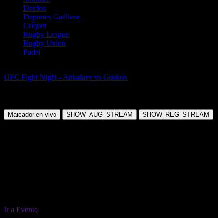
Dardos
Deportes Gaélicos
Críquet
Rugby League
Rugby Union
Padel
AMM
UFC Fight Night - Ankalaev vs Guskov
Magomed Ankalaev vs
Khalil Rountree CNCLD
Sábado, 25 Jul 2026 12:20:00
Marcador en vivo
SHOW_AUG_STREAM
SHOW_REG_STREAM
Ir a Evento