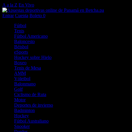
A a la Z
En Vivo
Entrar
Cuenta
Boleto
0
Fútbol
Tenis
Fútbol Americano
Baloncesto
Béisbol
eSports
Hockey sobre Hielo
Boxeo
Tenis de Mesa
AMM
Vóleibol
Balonmano
Golf
Ciclismo de Ruta
Motor
Deportes de invierno
Badminton
Hockey
Fútbol Australiano
Snooker
Dardos