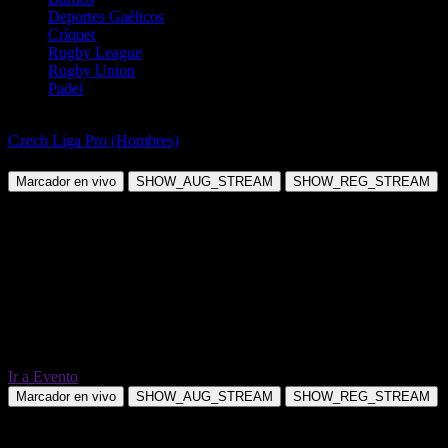
Deportes Gaélicos
Críquet
Rugby League
Rugby Union
Padel
Tenis de Mesa
Czech Liga Pro (Hombres)
Miroslav Barta vs Julius Didi
Marcador en vivo
SHOW_AUG_STREAM
SHOW_REG_STREAM
Ir a Evento
Marcador en vivo
SHOW_AUG_STREAM
SHOW_REG_STREAM
TOTAL