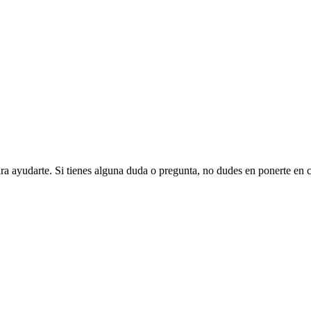
 para ayudarte. Si tienes alguna duda o pregunta, no dudes en ponerte e