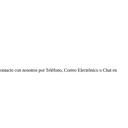
n contacto con nosotros por Teléfono, Correo Electrónico o Chat en