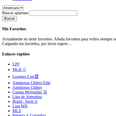
Buscar apuestas
Buscar
Mis Favoritos
Actualmente no tiene favoritos. Añada favoritos para verlos siempre a
Cargando tus favoritos, por favor espere…
Enlaces rápidos
LPF
MLB ⚾
Leagues Cup🏆
Amistosos Clubes Elite
Amistosos Clubes
Cuotas Mejoradas 🚀
Liga de Argentina
Brasil - Serie A
Liga MX
MLS
Primera A Colombia