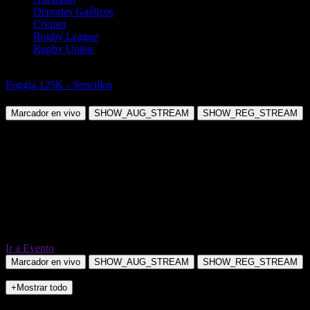
Deportes Gaélicos
Críquet
Rugby League
Rugby Union
Tenis
Foggia 125K - Sencillos
Laura Mair vs Lucia Bronzetti
Marcador en vivo
SHOW_AUG_STREAM
SHOW_REG_STREAM
Ir a Evento
Marcador en vivo
SHOW_AUG_STREAM
SHOW_REG_STREAM
+Mostrar todo
NO_INCIDENTS