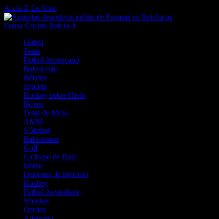
A a la Z
En Vivo
Entrar
Cuenta
Boleto
0
Fútbol
Tenis
Fútbol Americano
Baloncesto
Béisbol
eSports
Hockey sobre Hielo
Boxeo
Tenis de Mesa
AMM
Vóleibol
Balonmano
Golf
Ciclismo de Ruta
Motor
Deportes de invierno
Hockey
Fútbol Australiano
Snooker
Dardos
Atletismo