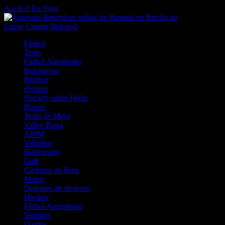
A a la Z
En Vivo
Entrar
Cuenta
Boleto
0
Fútbol
Tenis
Fútbol Americano
Baloncesto
Béisbol
eSports
Hockey sobre Hielo
Boxeo
Tenis de Mesa
Vóley Playa
AMM
Vóleibol
Balonmano
Golf
Ciclismo de Ruta
Motor
Deportes de invierno
Hockey
Fútbol Australiano
Snooker
Dardos