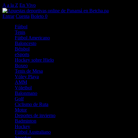
A a la Z
En Vivo
Entrar
Cuenta
Boleto
0
Fútbol
Tenis
Fútbol Americano
Baloncesto
Béisbol
eSports
Hockey sobre Hielo
Boxeo
Tenis de Mesa
Vóley Playa
AMM
Vóleibol
Balonmano
Golf
Ciclismo de Ruta
Motor
Deportes de invierno
Badminton
Hockey
Fútbol Australiano
Snooker