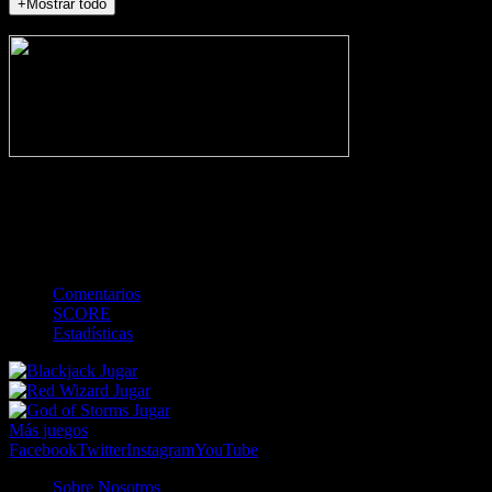
+Mostrar todo
NO_INCIDENTS
-
Gol
Tarjeta amarilla
Roja
Córner
Penalti
FKIC
Sustitución
0
-
-
-
-
-
-
0
-
-
-
-
-
-
Comentarios
SCORE
Estadísticas
Jugar
Jugar
Jugar
Más juegos
Facebook
Twitter
Instagram
YouTube
Sobre Nosotros