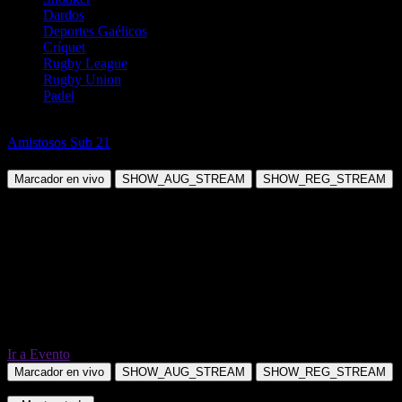
Dardos
Deportes Gaélicos
Críquet
Rugby League
Rugby Union
Padel
Fútbol
Amistosos Sub 21
Letonia Sub 21 vs Estonia U21
Marcador en vivo
SHOW_AUG_STREAM
SHOW_REG_STREAM
Ir a Evento
Marcador en vivo
SHOW_AUG_STREAM
SHOW_REG_STREAM