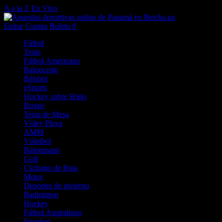
A a la Z
En Vivo
Entrar
Cuenta
Boleto
0
Fútbol
Tenis
Fútbol Americano
Baloncesto
Béisbol
eSports
Hockey sobre Hielo
Boxeo
Tenis de Mesa
Vóley Playa
AMM
Vóleibol
Balonmano
Golf
Ciclismo de Ruta
Motor
Deportes de invierno
Badminton
Hockey
Fútbol Australiano
Snooker