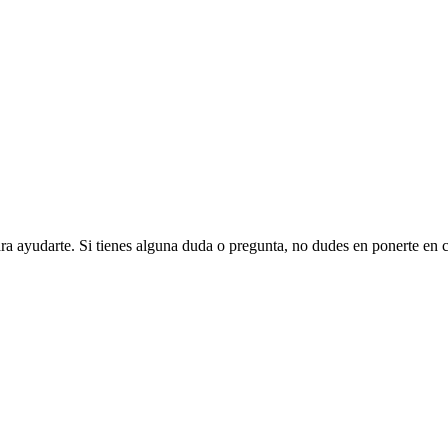
 para ayudarte. Si tienes alguna duda o pregunta, no dudes en ponerte e