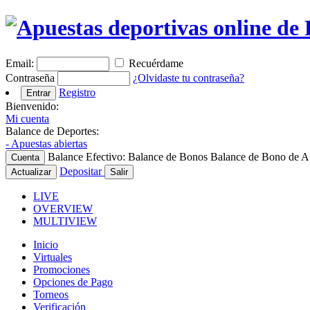
Email:
Recuérdame
Contraseña
¿Olvidaste tu contraseña?
Registro
Bienvenido:
Mi cuenta
Balance de Deportes
:
-
Apuestas abiertas
Balance Efectivo:
Balance de Bonos
Balance de Bono de A
Cuenta
Depositar
Actualizar
Salir
LIVE
OVERVIEW
MULTIVIEW
Inicio
Virtuales
Promociones
Opciones de Pago
Torneos
Verificación