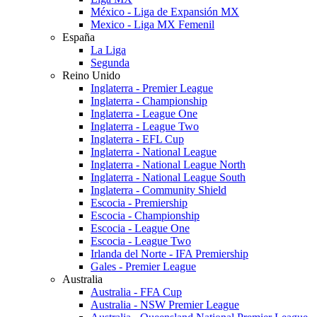
México - Liga de Expansión MX
Mexico - Liga MX Femenil
España
La Liga
Segunda
Reino Unido
Inglaterra - Premier League
Inglaterra - Championship
Inglaterra - League One
Inglaterra - League Two
Inglaterra - EFL Cup
Inglaterra - National League
Inglaterra - National League North
Inglaterra - National League South
Inglaterra - Community Shield
Escocia - Premiership
Escocia - Championship
Escocia - League One
Escocia - League Two
Irlanda del Norte - IFA Premiership
Gales - Premier League
Australia
Australia - FFA Cup
Australia - NSW Premier League