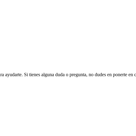
 para ayudarte. Si tienes alguna duda o pregunta, no dudes en ponerte e