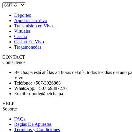
Deportes
Apuestas en Vivo
Transmision en Vivo
Virtuales
Casino
Casino En Vivo
Tragamonedas
CONTACT
Contáctenos
Betcha.pa está ahí las 24 horas del día, todos los días del año
Vivo
Teléfono:
+507-3026868
WhatsApp:
+507-69387276
Email:
soporte@betcha.pa
HELP
Soporte
FAQs
Reglas De Apuestas
Términos y Condiciones