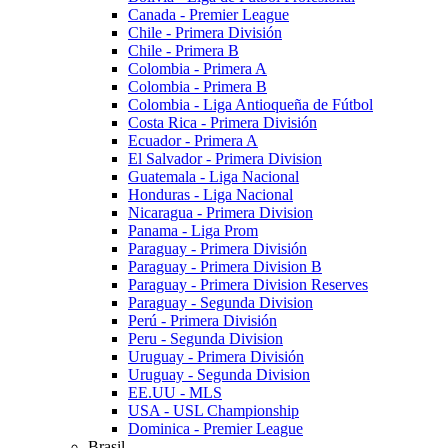
Canada - Premier League
Chile - Primera División
Chile - Primera B
Colombia - Primera A
Colombia - Primera B
Colombia - Liga Antioqueña de Fútbol
Costa Rica - Primera División
Ecuador - Primera A
El Salvador - Primera Division
Guatemala - Liga Nacional
Honduras - Liga Nacional
Nicaragua - Primera Division
Panama - Liga Prom
Paraguay - Primera División
Paraguay - Primera Division B
Paraguay - Primera Division Reserves
Paraguay - Segunda Division
Perú - Primera División
Peru - Segunda Division
Uruguay - Primera División
Uruguay - Segunda Division
EE.UU - MLS
USA - USL Championship
Dominica - Premier League
Brasil