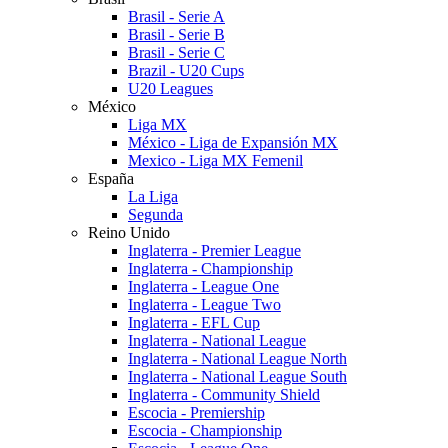
Brasil - Serie A
Brasil - Serie B
Brasil - Serie C
Brazil - U20 Cups
U20 Leagues
México
Liga MX
México - Liga de Expansión MX
Mexico - Liga MX Femenil
España
La Liga
Segunda
Reino Unido
Inglaterra - Premier League
Inglaterra - Championship
Inglaterra - League One
Inglaterra - League Two
Inglaterra - EFL Cup
Inglaterra - National League
Inglaterra - National League North
Inglaterra - National League South
Inglaterra - Community Shield
Escocia - Premiership
Escocia - Championship