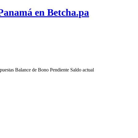
puestas
Balance de Bono Pendiente
Saldo actual