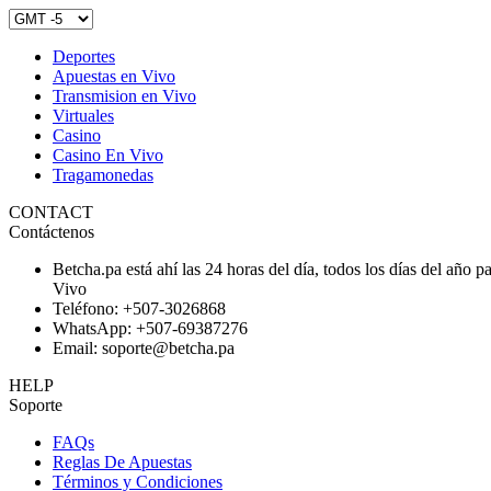
Deportes
Apuestas en Vivo
Transmision en Vivo
Virtuales
Casino
Casino En Vivo
Tragamonedas
CONTACT
Contáctenos
Betcha.pa está ahí las 24 horas del día, todos los días del año
Vivo
Teléfono:
+507-3026868
WhatsApp:
+507-69387276
Email:
soporte@betcha.pa
HELP
Soporte
FAQs
Reglas De Apuestas
Términos y Condiciones