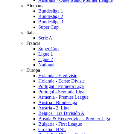
Australia - Queensland Premier League
Alemania
Bundesliga 1
Bundesliga 2
Bundesliga 3
Super Cup
Italia
Serie A
Francia
Super Cup
Ligue 1
Ligue 2
National
Europa
Holanda - Eredivisie
Holanda - Eerste Divisie
Portugal - Primeira Liga
Portugal - Segunda Liga
Armenia - Premier League
Austria - Bundesliga
Austria - 2. Liga
Belgica - 1ra División A
Bosnia & Herzegovina - Premier Liga
Bulgaria - First League
Croatia - HNL