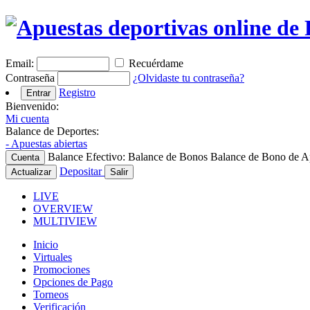
Email:
Recuérdame
Contraseña
¿Olvidaste tu contraseña?
Registro
Bienvenido:
Mi cuenta
Balance de Deportes
:
-
Apuestas abiertas
Balance Efectivo:
Balance de Bonos
Balance de Bono de A
Cuenta
Depositar
Actualizar
Salir
LIVE
OVERVIEW
MULTIVIEW
Inicio
Virtuales
Promociones
Opciones de Pago
Torneos
Verificación