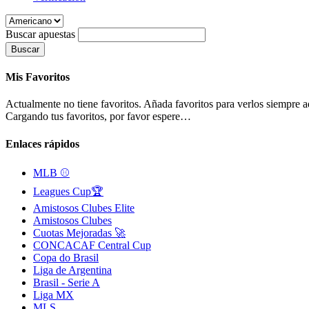
Buscar apuestas
Buscar
Mis Favoritos
Actualmente no tiene favoritos. Añada favoritos para verlos siempre a
Cargando tus favoritos, por favor espere…
Enlaces rápidos
MLB ⚾
Leagues Cup🏆
Amistosos Clubes Elite
Amistosos Clubes
Cuotas Mejoradas 🚀
CONCACAF Central Cup
Copa do Brasil
Liga de Argentina
Brasil - Serie A
Liga MX
MLS