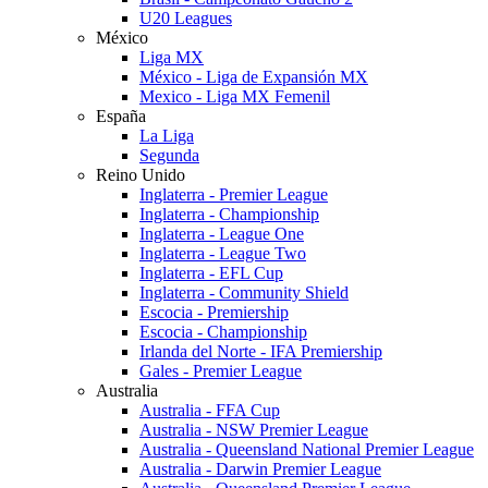
U20 Leagues
México
Liga MX
México - Liga de Expansión MX
Mexico - Liga MX Femenil
España
La Liga
Segunda
Reino Unido
Inglaterra - Premier League
Inglaterra - Championship
Inglaterra - League One
Inglaterra - League Two
Inglaterra - EFL Cup
Inglaterra - Community Shield
Escocia - Premiership
Escocia - Championship
Irlanda del Norte - IFA Premiership
Gales - Premier League
Australia
Australia - FFA Cup
Australia - NSW Premier League
Australia - Queensland National Premier League
Australia - Darwin Premier League