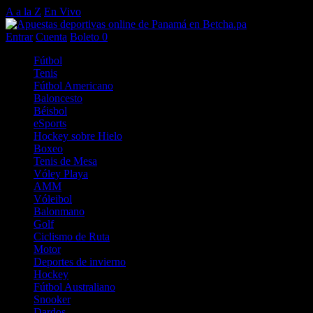
A a la Z
En Vivo
Entrar
Cuenta
Boleto
0
Fútbol
Tenis
Fútbol Americano
Baloncesto
Béisbol
eSports
Hockey sobre Hielo
Boxeo
Tenis de Mesa
Vóley Playa
AMM
Vóleibol
Balonmano
Golf
Ciclismo de Ruta
Motor
Deportes de invierno
Hockey
Fútbol Australiano
Snooker
Dardos