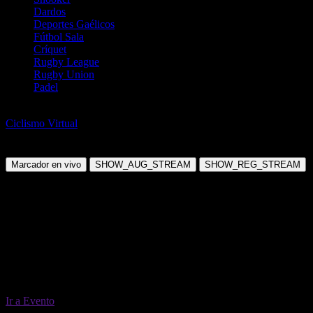
Dardos
Deportes Gaélicos
Fútbol Sala
Críquet
Rugby League
Rugby Union
Padel
Ciclismo de Ruta
Ciclismo Virtual
2:48 Virtual Cycling
Jueves, 04 Jun 2026 08:48:00
Marcador en vivo
SHOW_AUG_STREAM
SHOW_REG_STREAM
Ir a Evento