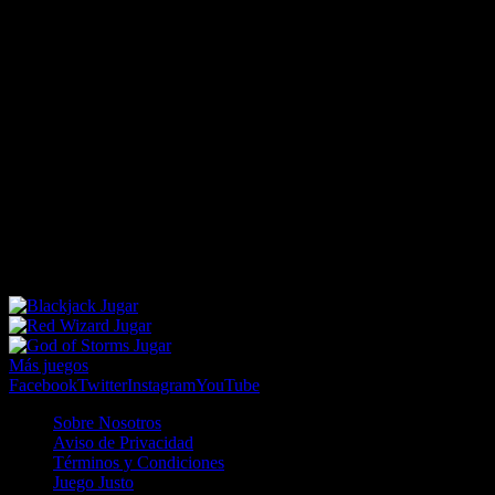
RESULTS
Ganador / G/P
Posición
DETAILS
1ª Posición
Jorge Brantner
2ª Posición
Leonard Harris
3ª Posición
Jae Delong
4º
Edward Knox
5to
Matt Duncan
6ta
Charles Abraham
7timo
Nicholas Payne
8avo
Ansgar Alcheri
Ganancia Forecast: 45.83
Ganancia Trifecta: 264.39
Jugar
Jugar
Jugar
Más juegos
Facebook
Twitter
Instagram
YouTube
Sobre Nosotros
Aviso de Privacidad
Términos y Condiciones
Juego Justo