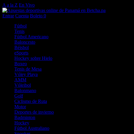
A a la Z
En Vivo
Entrar
Cuenta
Boleto
0
Fútbol
Tenis
Fútbol Americano
Baloncesto
Béisbol
eSports
Hockey sobre Hielo
Boxeo
Tenis de Mesa
Vóley Playa
AMM
Vóleibol
Balonmano
Golf
Ciclismo de Ruta
Motor
Deportes de invierno
Badminton
Hockey
Fútbol Australiano
Snooker