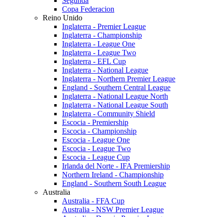
Segunda
Copa Federacion
Reino Unido
Inglaterra - Premier League
Inglaterra - Championship
Inglaterra - League One
Inglaterra - League Two
Inglaterra - EFL Cup
Inglaterra - National League
Inglaterra - Northern Premier League
England - Southern Central League
Inglaterra - National League North
Inglaterra - National League South
Inglaterra - Community Shield
Escocia - Premiership
Escocia - Championship
Escocia - League One
Escocia - League Two
Escocia - League Cup
Irlanda del Norte - IFA Premiership
Northern Ireland - Championship
England - Southern South League
Australia
Australia - FFA Cup
Australia - NSW Premier League