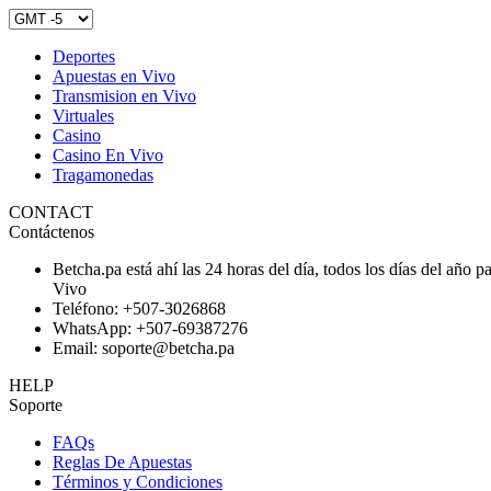
Deportes
Apuestas en Vivo
Transmision en Vivo
Virtuales
Casino
Casino En Vivo
Tragamonedas
CONTACT
Contáctenos
Betcha.pa está ahí las 24 horas del día, todos los días del año
Vivo
Teléfono:
+507-3026868
WhatsApp:
+507-69387276
Email:
soporte@betcha.pa
HELP
Soporte
FAQs
Reglas De Apuestas
Términos y Condiciones