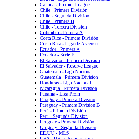
Canada - Premier League
Chile - Primera División
Chile - Segunda Division
Chile - Primera B
Chile - Tercera Division
Colombia - Primera A
Costa Rica - Primera División
Costa Rica - Liga de Ascenso
Ecuador - Primera A
Ecuador - Serie B
El Salvador - Primera Division
El Salvador - Reserve League
Guatemala - Liga Nacional
Guatemala - Primera Division
Honduras - Liga Nacional
Nicaragua - Primera Division
Panama - Liga Prom
Paraguay - Primera División
Paraguay - Primera Division B
Perú - Primera División
Peru - Segunda Division
Uruguay - Primera División
Uruguay - Segunda Division
EE.UU - MLS
USA - USL Championship