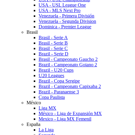
USA - USL League One
USA - MLS Next Pro
Venezuela - Primera División
Venezuela - Segunda Division
Dominica - Premier League
Brasil
Brasil - Serie A
Brasil - Serie B
Brasil - Serie C
Brazil - Serie D
Brasil - Campeonato Gaucho 2
Brazil - Campeonato Goiano 2
Brazil - U20 Cups
U20 Leagues
Brazil - Copa Sergipe
Brazil - Campeonato Capixaba 2
Brazil - Paranaense 3
Copa Paulista
México
Liga MX
México - Liga de Expansión MX
Mexico - Liga MX Femenil
España
La Liga