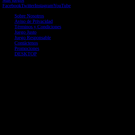
Más juegos
Facebook
Twitter
Instagram
YouTube
Sobre Nosotros
Aviso de Privacidad
Términos y Condiciones
Juego Justo
Juego Responsable
Contáctenos
Promociones
DESKTOP
Betcha.pa es operado por ONJOC, CORP. una compañía registrada
en la República de Panamá, autorizada y regulada por la Junta de
Control de Juegos de la Repúlblica de Panamá a través del Contrato
de Admnistración y Operación de Juegos de Suerte y Azar a través
de Internet No. JCJ-03-2020, debidamente refrendado por la
Contraloría de la República de Panamá el día 15 de junio de 2020
con oficinas en Urbanización Costa del Este, PH Plaza Real,
Oficina 403, Corregimiento de Juan Díaz, República de Panamá,
localizables al telefóno +(507) 304-8693 y correo electrónico
info@onjoc.com
SPACEWONDER HOLDINGS LIMITED es una filial europea de
Onjoc Corp., debidamente registrada en Chipre, con oficinas en 1