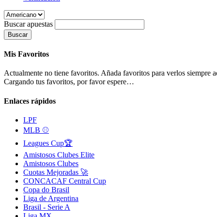
Buscar apuestas
Buscar
Mis Favoritos
Actualmente no tiene favoritos. Añada favoritos para verlos siempre a
Cargando tus favoritos, por favor espere…
Enlaces rápidos
LPF
MLB ⚾
Leagues Cup🏆
Amistosos Clubes Elite
Amistosos Clubes
Cuotas Mejoradas 🚀
CONCACAF Central Cup
Copa do Brasil
Liga de Argentina
Brasil - Serie A
Liga MX