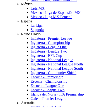
México
Liga MX
México - Liga de Expansión MX
Mexico - Liga MX Femenil
España
La Liga
Segunda
Reino Unido
Inglaterra - Premier League
Inglaterra - Championship
Inglaterra - League One
Inglaterra - League Two
Inglaterra - EFL Cup
Inglaterra - National League
Inglaterra - National League North
Inglaterra - National League South
Inglaterra - Community Shield
Escocia - Premiership
Escocia - Championship
Escocia - League One
Escocia - League Two
Irlanda del Norte - IFA Premiership
Gales - Premier League
Australia