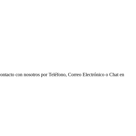
n contacto con nosotros por Teléfono, Correo Electrónico o Chat en