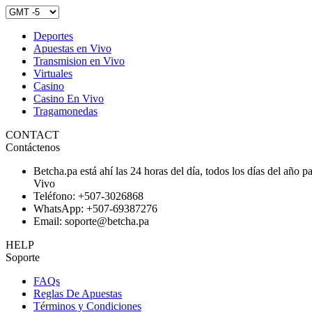
Deportes
Apuestas en Vivo
Transmision en Vivo
Virtuales
Casino
Casino En Vivo
Tragamonedas
CONTACT
Contáctenos
Betcha.pa está ahí las 24 horas del día, todos los días del año
Vivo
Teléfono:
+507-3026868
WhatsApp:
+507-69387276
Email:
soporte@betcha.pa
HELP
Soporte
FAQs
Reglas De Apuestas
Términos y Condiciones