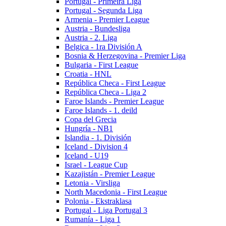
Portugal - Primeira Liga
Portugal - Segunda Liga
Armenia - Premier League
Austria - Bundesliga
Austria - 2. Liga
Belgica - 1ra División A
Bosnia & Herzegovina - Premier Liga
Bulgaria - First League
Croatia - HNL
República Checa - First League
República Checa - Liga 2
Faroe Islands - Premier League
Faroe Islands - 1. deild
Copa del Grecia
Hungría - NB1
Islandia - 1. División
Iceland - Division 4
Iceland - U19
Israel - League Cup
Kazajistán - Premier League
Letonia - Virsliga
North Macedonia - First League
Polonia - Ekstraklasa
Portugal - Liga Portugal 3
Rumanía - Liga 1