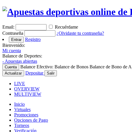
Email:
Recuérdame
Contraseña
¿Olvidaste tu contraseña?
Registro
Bienvenido:
Mi cuenta
Balance de Deportes
:
-
Apuestas abiertas
Balance Efectivo:
Balance de Bonos
Balance de Bono de A
Cuenta
Depositar
Actualizar
Salir
LIVE
OVERVIEW
MULTIVIEW
Inicio
Virtuales
Promociones
Opciones de Pago
Torneos
Verificación